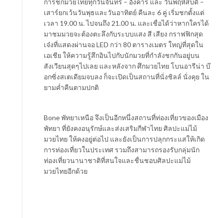
การชกมวยไทยทุกวันจันทร์ – อังคาร และ วันพฤหัสบดี –
เสาร์ยกเว้นวันพุธและวันอาทิตย์ คืนละ 6 คู่ เริ่มชกตั้งแต่
เวลา 19.00 น. ไปจนถึง 21.00 น. และเชื่อได้ว่าหากใครได้
มาชมมวยจะต้องตะลึงกับระบบแสง สี เสียง กราฟฟิกสุด
เจ๋งที่แสดงผ่านจอ LED กว่า 80 ตารางเมตร ใหญ่ที่สุดใน
เอเชีย ให้ความรู้สึกอินไปกับนักมวยที่กำลังชกกันอยู่บน
สังเวียนสุดๆไปเลย และหลังจาก ศึกมวยไทย โบนอารีน่า บ๊
อกซิ่งสเตเดียมจบลง ก็จะเปิดเป็นสถานที่นั่งชิลล์ นั่งคุย ใน
ยามค่ำคืนตามปกติ
Bone พัทยาเหนือ จึงเป็นอีกหนึ่งสถานที่ท่องเที่ยวของเมือง
พัทยา ที่ยังคงอนุรักษ์และส่งเสริมกีฬาไทย ศิลปะแม่ไม้
มวยไทย ให้คงอยู่ต่อไป และยังเป็นการปลุกกระแสให้เกิด
การท่องเที่ยวในประเทศ รวมถึงสามารถรองรับกลุ่มนัก
ท่องเที่ยวนานาชาติที่สนใจและชื่นชอบศิลปะแม่ไม้
มวยไทยอีกด้วย