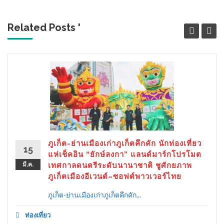
Related Posts '
ภูเก็ต-ย่านเมืองเก่าภูเก็ตคึกคัก นักท่องเที่ยว
15
แห่เช็คอิน “ยักษ์ลงกา” แลนด์มาร์กโปรโมต
มี.ค.
เทศกาลดนตรีระดับนานาชาติ ชูศักยภาพ
ภูเก็ตเมืองอีเวนต์–ซอฟต์พาวเวอร์ไทย
ภูเก็ต-ย่านเมืองเก่าภูเก็ตคึกคัก...
ท่องเที่ยว