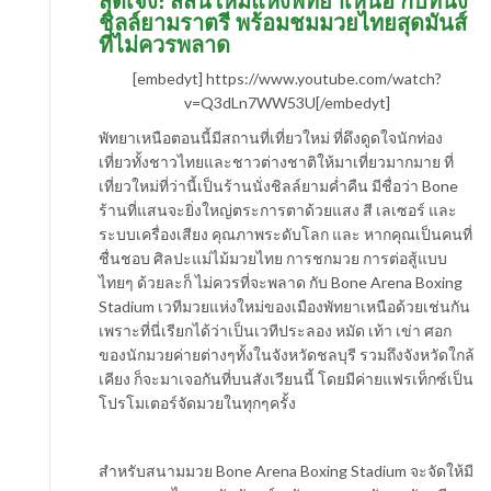
สุดเจ๋ง! สีสันใหม่แห่งพัทยาเหนือ กับที่นั่ง
ชิลล์ยามราตรี พร้อมชมมวยไทยสุดมันส์
ที่ไม่ควรพลาด
[embedyt] https://www.youtube.com/watch?
v=Q3dLn7WW53U[/embedyt]
พัทยาเหนือตอนนี้มีสถานที่เที่ยวใหม่ ที่ดึงดูดใจนักท่อง
เที่ยวทั้งชาวไทยและชาวต่างชาติให้มาเที่ยวมากมาย ที่
เที่ยวใหม่ที่ว่านี้เป็นร้านนั่งชิลล์ยามค่ำคืน มีชื่อว่า Bone
ร้านที่แสนจะยิ่งใหญ่ตระการตาด้วยแสง สี เลเซอร์ และ
ระบบเครื่องเสียง คุณภาพระดับโลก และ หากคุณเป็นคนที่
ชื่นชอบ ศิลปะแม่ไม้มวยไทย การชกมวย การต่อสู้แบบ
ไทยๆ ด้วยละก็ ไม่ควรที่จะพลาด กับ Bone Arena Boxing
Stadium เวทีมวยแห่งใหม่ของเมืองพัทยาเหนือด้วยเช่นกัน
เพราะที่นี่เรียกได้ว่าเป็นเวทีประลอง หมัด เท้า เข่า ศอก
ของนักมวยค่ายต่างๆทั้งในจังหวัดชลบุรี รวมถึงจังหวัดใกล้
เคียง ก็จะมาเจอกันที่บนสังเวียนนี้ โดยมีค่ายแฟรเท็กซ์เป็น
โปรโมเตอร์จัดมวยในทุกๆครั้ง
สำหรับสนามมวย Bone Arena Boxing Stadium จะจัดให้มี