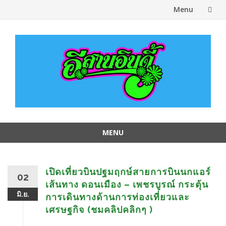
Menu
Skip
to
content
MENU
Skip
to
content
เปิดเที่ยวบินปฐมฤกษ์สายการบินนกแอร์
02
เส้นทาง ดอนเมือง – เพชรบูรณ์ กระตุ้น
มิ.ย.
การเดินทางด้านการท่องเที่ยวและ
เศรษฐกิจ (ชมคลิปคลิกๆ )