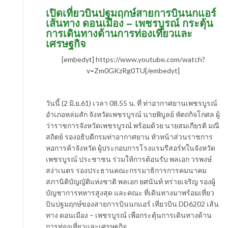
เปิดเที่ยวบินปฐมฤกษ์สายการบินนกแอร์
เส้นทาง ดอนเมือง – เพชรบูรณ์ กระตุ้น
การเดินทางด้านการท่องเที่ยวและ
เศรษฐกิจ
[embedyt] https://www.youtube.com/watch?
v=Zm0GKzRg0TU[/embedyt]
วันนี้ (2 มิ.ย.61) เวลา 08.55 น. ที่ ท่าอากาศยานเพชรบูรณ์
อำเภอหล่มสัก จังหวัดเพชรบูรณ์ นายพิบูลย์ หัตถกิจโกศล ผู้
ว่าราชการจังหวัดเพชรบูรณ์ พร้อมด้วย นายสมเกียรติ มณี
สถิตย์ รองอธิบดีกรมท่าอากาศยาน หัวหน้าส่วนราชการ
หอการค้าจังหวัด ผู้ประกอบการโรงแรมรีสอร์ทในจังหวัด
เพชรบูรณ์ ประชาชน ร่วมให้การต้อนรับ พลเอก วรพงษ์
สง่าเนตร รองประธานคณะกรรมาธิการการคมนาคม
สภานิติบัญญัติแห่งชาติ พลเอก ยศนันท์ หร่ายเจริญ รองผู้
บัญชาการทหารสูงสุด และคณะ ที่เดินทางมาพร้อมเที่ยว
บินปฐมฤกษ์ของสายการบินนกแอร์ เที่ยวบิน DD6202 เส้น
ทาง ดอนเมือง – เพชรบูรณ์ เพื่อกระตุ้นการเดินทางด้าน
การท่องเที่ยวและเศรษฐกิจ