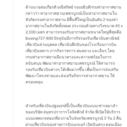
ด้านนายสมเกียรติ มณีสถิตย์ รองอธิบดีกรมท่าอากาศยาน
กล่าวว่า ท่าอากาศยานเพชรบูรณ์เป็นท่าอากาศยานใน
สังกัดกรมท่าอากาศยาน มีพื้นที่ใหญ่เป็นอันดับ 2 ของท่า
อากาศยานในสังกัดทั้งหมด ประกอบด้วยทางวิ่งขนาด 45 x
2,100 เมตร สามารถรองรับอากาศยานขนาดใหญ่ที่สุดคือ
Boeing737-800 ปัจจุบันมีภารกิจรองรับเที่ยวบินพาณิชย์
เที่ยวบินส่วนบุคคล เที่ยวบินฝึกบินของโรงเรียนการบิน
เที่ยวบินทหาร ภารกิจราชการ ฝนหลวง และอื่นๆ โดย
กรมท่าอากาศยานมีแนวทางและความพร้อมในการ
สนับสนุน พัฒนาท่าอากาศยานเพชรบูรณ์ ให้สามารถ
รองรับเที่ยวบินต่างๆ ได้เพิ่มมากขึ้น เพื่อเป็นการส่งเสริม
พัฒนาโครงข่ายและส่งเสริมกิจการท่าอากาศยาน ให้
ครอบคลุม
สำหรับเที่ยวบินปฐมฤกษ์นี้เป็นเที่ยวบินแบบเช่าเหมาลำ
ของบริษัท สมุทรปราการโลจิสติกส์ จำกัด ที่เปิดให้บริการ
แบบแพคเกจท่องเที่ยวภายในจังหวัดเพชรบูรณ์ 3 วัน 2 คืน
ผ่านเที่ยวบินของสายการบินนกแอร์ เปิดบินตรง ดอนเมือง