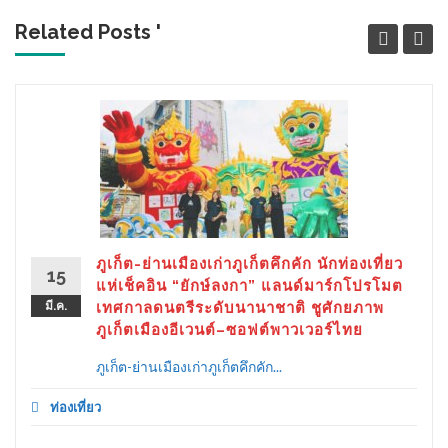
Related Posts '
ภูเก็ต-ย่านเมืองเก่าภูเก็ตคึกคัก นักท่องเที่ยว
15
แห่เช็คอิน “ยักษ์ลงกา” แลนด์มาร์กโปรโมต
มี.ค.
เทศกาลดนตรีระดับนานาชาติ ชูศักยภาพ
ภูเก็ตเมืองอีเวนต์–ซอฟต์พาวเวอร์ไทย
ภูเก็ต-ย่านเมืองเก่าภูเก็ตคึกคัก...
ท่องเที่ยว