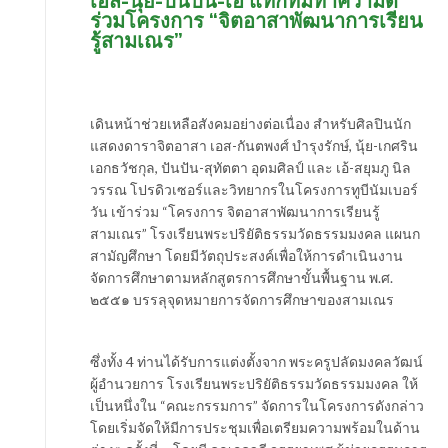
เอส-นุ้ย-ปันปัน-เอ้ แท๊กทีมทำความดี
ร่วมโครงการ “จิตอาสาพัฒนาการเรียน
รู้สามเณร”
เดินหน้าช่วยเหลือสังคมอย่างต่อเนื่อง สำหรับศิลปินนัก
แสดงดาราจิตอาสา เอส-กันตพงศ์ บำรุงรักษ์, นุ้ย-เกศริน
เอกธวัชกุล, ปันปัน-สุทัตตา อุดมศิลป์ และ เอ้-สยุมภู นิล
วรรณ โปรดิวเซอร์และวิทยากรในโครงการทูบีนัมเบอร์
วัน เข้าร่วม “โครงการ จิตอาสาพัฒนาการเรียนรู้
สามเณร” โรงเรียนพระปริยัติธรรมวัดธรรมมงคล แผนก
สามัญศึกษา โดยมีวัตถุประสงค์เพื่อให้การดำเนินงาน
จัดการศึกษาตามหลักสูตรการศึกษาขั้นพื้นฐาน พ.ศ.
๒๕๕๑ บรรลุจุดหมายการจัดการศึกษาของสามเณร
ซึ่งทั้ง 4 ท่านได้รับการแต่งตั้งจาก พระครูปลัดมงคลวัฒน์
ผู้อำนวยการ โรงเรียนพระปริยัติธรรมวัดธรรมมงคล ให้
เป็นหนึ่งใน “คณะกรรมการ” จัดการในโครงการดังกล่าว
โดยเริ่มจัดให้มีการประชุมเพื่อเตรียมความพร้อมในด้าน