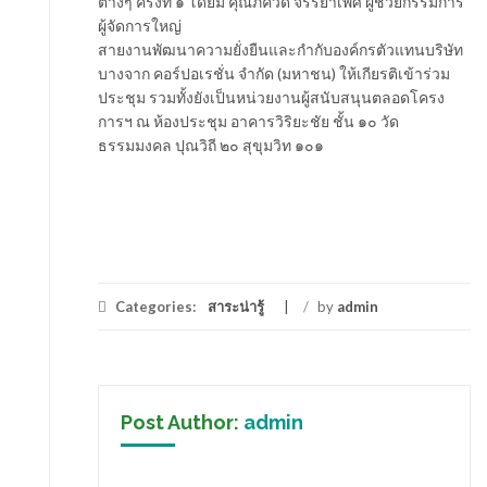
ต่างๆ ครั้งที่ ๑ โดยมี คุณภควดี จรรยาเพศ ผู้ช่วยกรรมการ
ผู้จัดการใหญ่
สายงานพัฒนาความยั่งยืนและกำกับองค์กรตัวแทนบริษัท
บางจาก คอร์ปอเรชั่น จำกัด (มหาชน) ให้เกียรติเข้าร่วม
ประชุม รวมทั้งยังเป็นหน่วยงานผู้สนับสนุนตลอดโครง
การฯ ณ ห้องประชุม อาคารวิริยะชัย ชั้น ๑๐ วัด
ธรรมมงคล ปุณวิถี ๒๐ สุขุมวิท ๑๐๑
Categories:
สาระน่ารู้
/
by
admin
Post Author:
admin