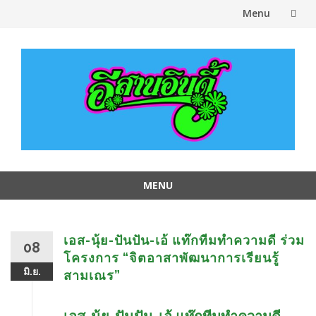
Menu
Skip
to
content
MENU
Skip
to
content
เอส-นุ้ย-ปันปัน-เอ้ แท๊กทีมทำความดี ร่วม
08
โครงการ “จิตอาสาพัฒนาการเรียนรู้
มิ.ย.
สามเณร”