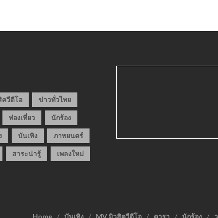
ิควีดีโอ
ข่าวทั่วไทย
ท่องเที่ยว
นักร้อง
ง
บันเทิง
ภาพยนตร์
สาระน่ารู้
เพลงใหม่
Home
บันเทิง
MV มิวสิควีดีโอ
ดารา
นักร้อง
ว