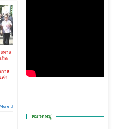
สุราษฎร์ธานี-“ตาปีเกมส์
20
25
69” ปิดฉากยิ่งใหญ่ สร้าง
มิ.ย.
เงินสะพัดกว่า 288 ล้าน
พ.ค.
บาท ส่งต่อเจ้าภาพ “เมือง
ช้างเกมส์”
สุราษฎร์ธานี-“ตาปีเกมส์ 69”
องทาง
ปิดฉากยิ่งใหญ่...
เปิด
ข่าวทั่วไทย
Read More
อกาส
ณค่า
ข่าวทั่
 More
หมวดหมู่