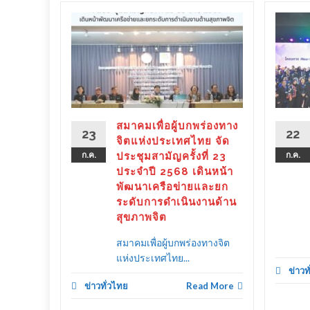
ร่องทาง
ลังรัฐ–
 ขับ
ิตคน
ther as
ลาย
สมาคมเพื่อผู้บกพร่องทาง
23
22
ครัว
จิตแห่งประเทศไทย จัด
ก.ค.
ประชุมสามัญครั้งที่ 23
ก.ค.
ประจำปี 2568 เดินหน้า
พัฒนาเครือข่ายและยก
ระดับการดำเนินงานด้าน
d More
สุขภาพจิต
สมาคมเพื่อผู้บกพร่องทางจิต
แห่งประเทศไทย...
ข่าวท
ข่าวทั่วไทย
Read More