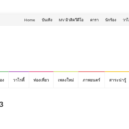
Skip
Home
บันเทิง
MV มิวสิควีดีโอ
ดารา
นักร้อง
วาไร
to
content
้อง
วาไรตี้
ท่องเที่ยว
เพลงใหม่
ภาพยนตร์
สาระน่ารู้
3