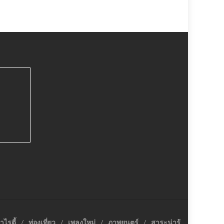
าไรตี้
ท่องเที่ยว
เพลงใหม่
ภาพยนตร์
สาระน่ารู้