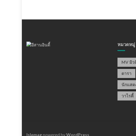
หมวดหมู่
MV มิวส
ดารา
นักแสด
วาไรตี้
Islemag
powered by
WordPress