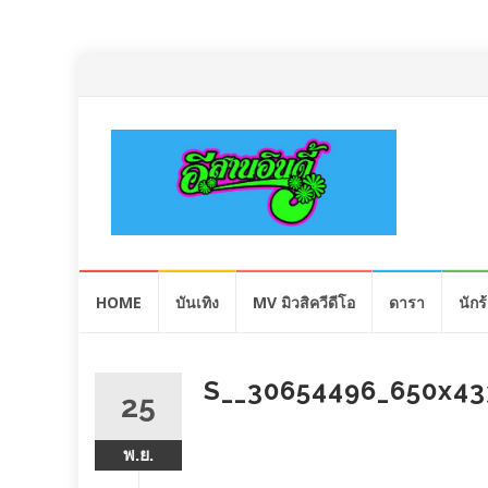
Skip
HOME
บันเทิง
MV มิวสิควีดีโอ
ดารา
นักร
to
content
S__30654496_650x43
25
พ.ย.