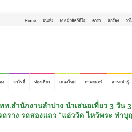
Skip
Home
บันเทิง
MV มิวสิควีดีโอ
ดารา
นักร้อง
วาไร
to
content
้อง
วาไรตี้
ท่องเที่ยว
เพลงใหม่
ภาพยนตร์
สาระน่ารู้
ททท.สำนักงานลำปาง นำเสนอเที่ยว 3 วัน 3
า รถราง รถสองแถว “แอ่ววัด ไหว้พระ ทำบุญ 