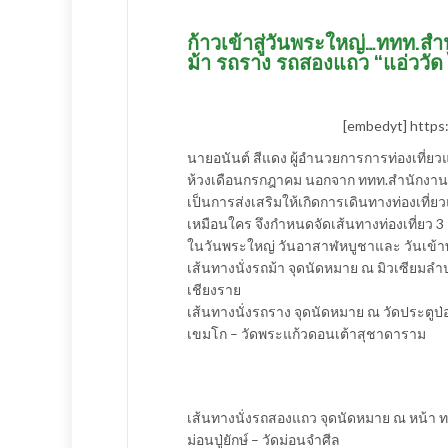
ก้าวเข้าสู่วันพระใหญ่…ททท.สำน
ม้า รถราง รถสองแถว “แอ่ววัด 
[embedyt] http
นายอนันต์ สีแดง ผู้อำนวยการการท่องเที่
ห้วงเดือนกรกฎาคม นอกจาก ททท.สำนักงานล
เป็นการส่งเสริมให้เกิดการเดินทางท่องเที่ยว
เหมือนใคร จึงกำหนดจัดเส้นทางท่องเที่ยว 3
ในวันพระใหญ่ วันอาสาฬหบูชาและ วันเข้าพร
เส้นทางนั่งรถม้า จุดนัดหมาย ณ มิวเซียมลำป
เชียงราย
เส้นทางนั่งรถราง จุดนัดหมาย ณ วัดประตูป่
เขมโก – วัดพระแก้วดอนเต้าสุชาดาราม
เส้นทางนั่งรถสองแถว จุดนัดหมาย ณ หน้า ท
ม่อนปู่ยักษ์ – วัดม่อนจำศีล