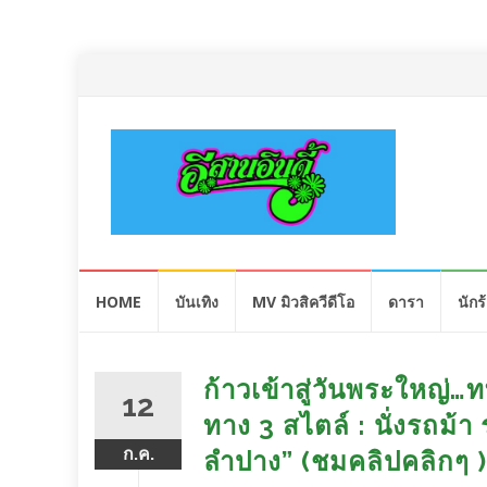
Skip
HOME
บันเทิง
MV มิวสิควีดีโอ
ดารา
นักร
to
content
ก้าวเข้าสู่วันพระใหญ่…
12
ทาง 3 สไตล์ : นั่งรถม้
ก.ค.
ลำปาง” (ชมคลิปคลิกๆ )