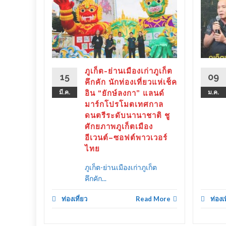
ุง เชิญ
ักเมือง
กึ่ง
ภูเก็ต-ย่านเมืองเก่าภูเก็ต
d More
15
09
คึกคัก นักท่องเที่ยวแห่เช็ค
มี.ค.
อิน “ยักษ์ลงกา” แลนด์
ม.ค.
มาร์กโปรโมตเทศกาล
ดนตรีระดับนานาชาติ ชู
ศักยภาพภูเก็ตเมือง
อีเวนต์–ซอฟต์พาวเวอร์
ไทย
ภูเก็ต-ย่านเมืองเก่าภูเก็ต
คึกคัก...
ท่องเที่ยว
Read More
ท่องเท