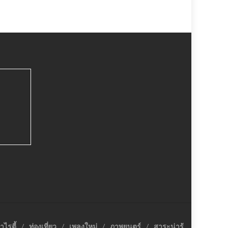
าไรตี้
ท่องเที่ยว
เพลงใหม่
ภาพยนตร์
สาระน่ารู้