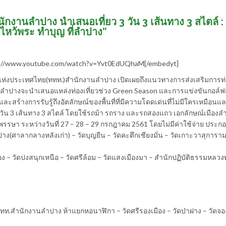
ักงานลำปาง นำเสนอเที่ยว 3 วัน 3 เส้นทาง 3 สไตล์ : 
ไหว้พระ ทำบุญ ที่ลำปาง”
s://www.youtube.com/watch?v=Yvt0EdUQhaM[/embedyt]
ยวแห่งประเทศไทย(ททท.)สำนักงานลำปาง เปิดเผยถึงแนวทางการส่งเสริมการท่
ำปางจะนำเสนอแหล่งท่องเที่ยวช่วง Green Season และการแข่งขันกอล์ฟแล
และสร้างการรับรู้ถึงอัตลักษณ์ของพื้นที่ที่มีความโดดเด่นที่ไม่มีใครเหมือนแล
 วัน 3 เส้นทาง 3 สไตล์ โดยใช้รถม้า รถราง และรถสองแถว เอกลักษณ์เมืองลำ
รษา ระหว่างวันที่ 27 – 28 – 29 กรกฎาคม 2561 โดยไม่มีค่าใช้จ่าย ประก
าง(ศาลากลางหลังเก่า) – วัดบุญยืน – วัดคะตึกเชียงมั่น – วัดเกาะวาสุการาม
อง – วัดปงสนุกเหนือ – วัดศรีล้อม – วัดแสงเมืองมา – สำนักปฏิบัติธรรมหลวง
ทท.สำนักงานลำปาง ห้าแยกหอนาฬิกา – วัดศรีรองเมือง – วัดป่าฝาง – วัดจอ