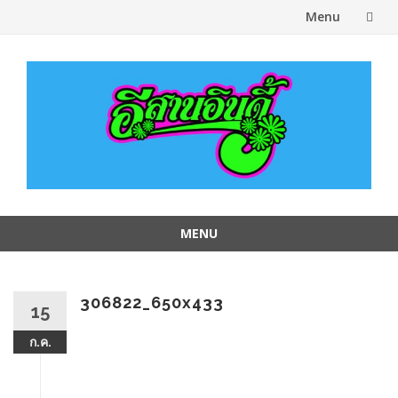
Menu
Skip
to
content
MENU
Skip
to
content
306822_650x433
15
ก.ค.