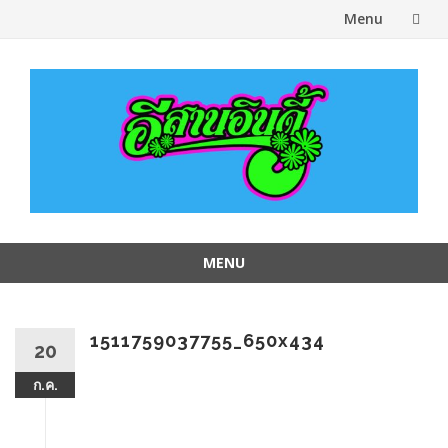
Menu
Skip
to
content
MENU
Skip
to
content
1511759037755_650x434
20
ก.ค.