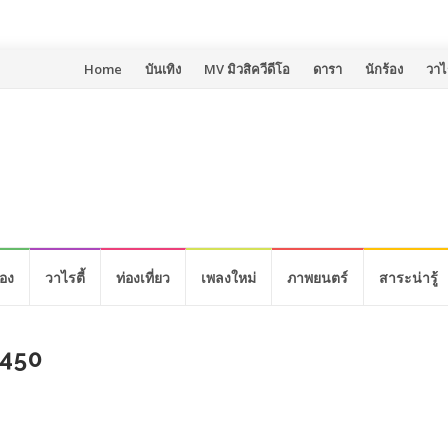
Skip
Home
บันเทิง
MV มิวสิควีดีโอ
ดารา
นักร้อง
วาไร
to
content
้อง
วาไรตี้
ท่องเที่ยว
เพลงใหม่
ภาพยนตร์
สาระน่ารู้
450