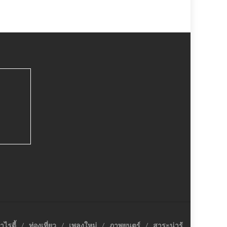
าไรตี้
ท่องเที่ยว
เพลงใหม่
ภาพยนตร์
สาระน่ารู้