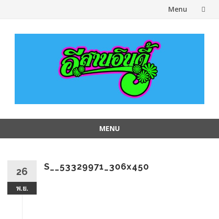
Menu
Skip
to
content
MENU
Skip
to
content
S__53329971_306x450
26
พ.ย.