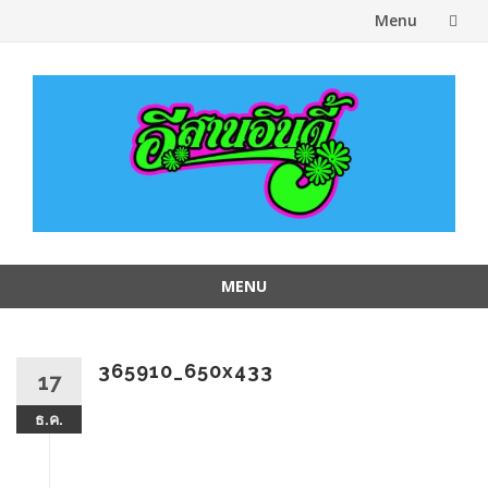
Menu
Skip
to
content
MENU
Skip
to
content
365910_650x433
17
ธ.ค.