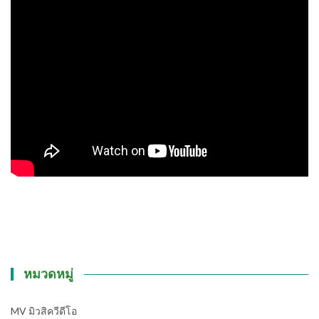
หมวดหมู่
MV มิวสิควีดีโอ