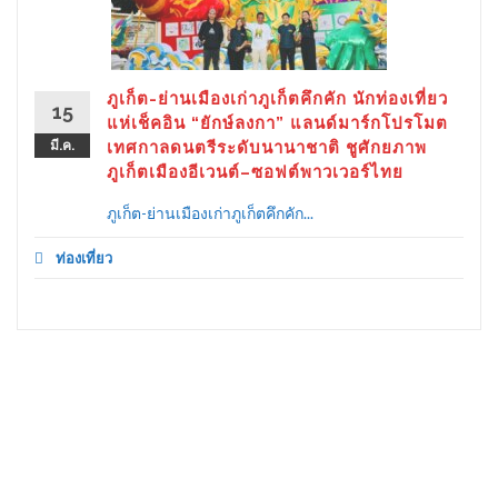
ภูเก็ต-ย่านเมืองเก่าภูเก็ตคึกคัก นักท่องเที่ยว
15
แห่เช็คอิน “ยักษ์ลงกา” แลนด์มาร์กโปรโมต
มี.ค.
เทศกาลดนตรีระดับนานาชาติ ชูศักยภาพ
ภูเก็ตเมืองอีเวนต์–ซอฟต์พาวเวอร์ไทย
ภูเก็ต-ย่านเมืองเก่าภูเก็ตคึกคัก...
ท่องเที่ยว