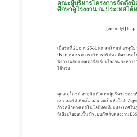
คณะผู้บริหาร​โครงการจัดตั้งน
ศึกษา​ดูโรงงาน ณ.ประเทศไต้ห
[embedyt] http
เมื่อวันที่ 21 ธ.ค. 2561 คุณสมโภชน์ อาหุน
ประธานกรรมการบริหารบริษัท อมิตา เทคโนโ
ฟังการผลิตแบตเตอรี่ลิเธียมไอออน ระหว่างว
ไต้หวัน
คุณสมโภชน์ อาหุนัย ตัวแทนผู้บริหารของ บริ
แบตเตอรี่ลิเธียมไอออน จะเป็นหัวใจสำคั
ก้าวหน้าทางเทคโนโลยีทัดเทียมประเทศในภูมิ
ลิเธียมไอออนนั้น มีระบบกักเก็บพลังงาน ES