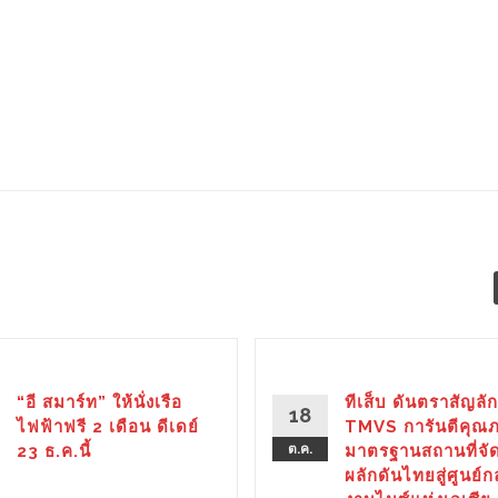
“อี สมาร์ท” ให้นั่งเรือ
ทีเส็บ ดันตราสัญลั
18
ไฟฟ้าฟรี 2 เดือน ดีเดย์
TMVS การันตีคุณภ
23 ธ.ค.นี้
ต.ค.
มาตรฐานสถานที่จั
ผลักดันไทยสู่ศูนย์