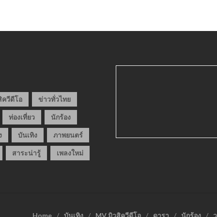
ิควีดีโอ
ข่าวทั่วไทย
ท่องเที่ยว
นักร้อง
ง
บันเทิง
ภาพยนตร์
สาระน่ารู้
เพลงใหม่
Home
บันเทิง
MV มิวสิควีดีโอ
ดารา
นักร้อง
ว