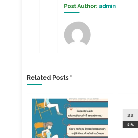
Post Author:
admin
Related Posts '
ยช่วย
นเสิร์ต
22
น” ดารา-
ธ.ค.
ยรักเป็น