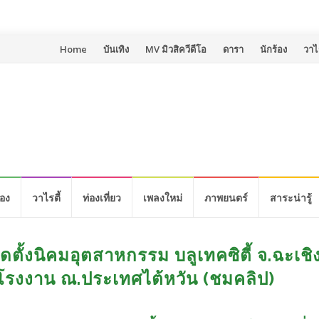
Skip
Home
บันเทิง
MV มิวสิควีดีโอ
ดารา
นักร้อง
วาไร
to
content
้อง
วาไรตี้
ท่องเที่ยว
เพลงใหม่
ภาพยนตร์
สาระน่ารู้
ดตั้งนิคมอุตสาหกรรม บลูเทคซิตี้ จ.ฉะเชิ
ูโรงงาน ณ.ประเทศไต้หวัน (ชมคลิป)