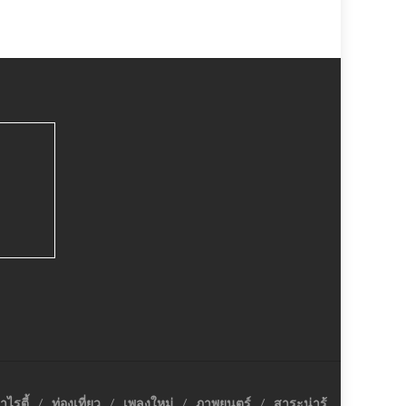
าไรตี้
ท่องเที่ยว
เพลงใหม่
ภาพยนตร์
สาระน่ารู้