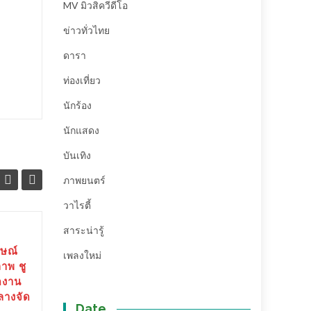
MV มิวสิควีดีโอ
ข่าวทั่วไทย
ดารา
ท่องเที่ยว
นักร้อง
นักแสดง
บันเทิง
ภาพยนตร์
วาไรตี้
สาระน่ารู้
ขอเชิญร่วมงานโครงการ
17
27
กษณ์
Thailand MICE Venue
เพลงใหม่
าพ ชู
ต.ค.
Standard
ก.ค.
ดงาน
เรื่อง ขอเชิญร่วมงานโครงการ
กลางจัด
Date