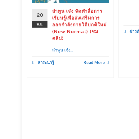
่วยกัน
ลำพูน เจ๋ง จัดทำสื่อการ
20
เรียนรู้เพื่อส่งเสริมการ
พ.ย.
ออกกำลังกายวิถีปกติใหม่
d More
(New Normal) (ชม
ข่าวท
คลิป)
ลำพูน เจ๋ง...
สาระน่ารู้
Read More