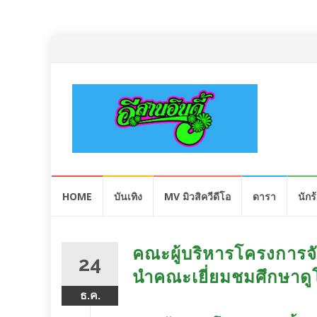
Skip
HOME
บันเทิง
MV มิวสิควีดีโอ
ดารา
นักร
to
content
คณะผู้บริหาร​โครงการจั
24
นำคณะ​เยี่ยมชมศึกษา​ด
ธ.ค.