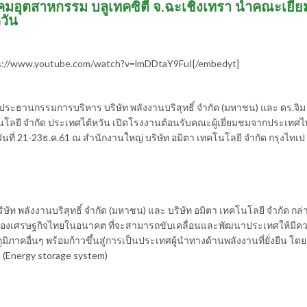
ิคมอุตสาหกรรม บลูเทคซิตี้ จ.ฉะเชิงเทรา​ นำคณะ​เยี่
วัน
s://www.youtube.com/watch?v=lmDDtaY9FuI[/embedyt]
ัย ประธานกรรมการบริหาร บริษัท พลังงานบริสุทธิ์ จำกัด (มหาชน) และ ดร.จิม
ลยี จำกัด ประเทศไต้หวัน เปิดโรงงานต้อนรับคณะผู้เยี่ยมชมจากประเทศไท
ันที่ 21-23ธ.ค.61 ณ สำนักงานใหญ่ บริษัท อมิตา เทคโนโลยี จำกัด กรุงไทเ
ษัท พลังงานบริสุทธิ์ จำกัด (มหาชน) และ บริษัท อมิตา เทคโนโลยี จำกัด กล
ญของเศรษฐกิจไทยในอนาคต ที่จะสามารถขับเคลื่อนและพัฒนาประเทศให้มีค
ภาคอื่นๆ พร้อมก้าวขึ้นสู่การเป็นประเทศผู้นำทางด้านพลังงานที่ยั่งยืน โดย
S (Energy storage system)