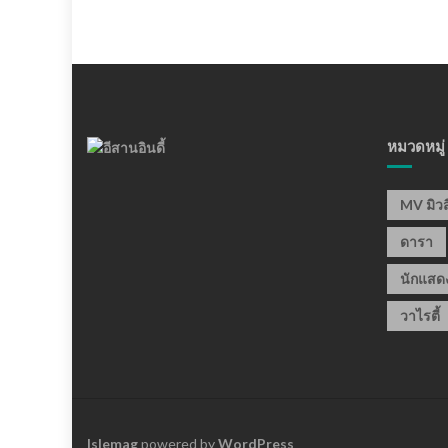
หมวดหมู่
MV มิวส
ดารา
นักแสด
วาไรตี้
Islemag
powered by
WordPress