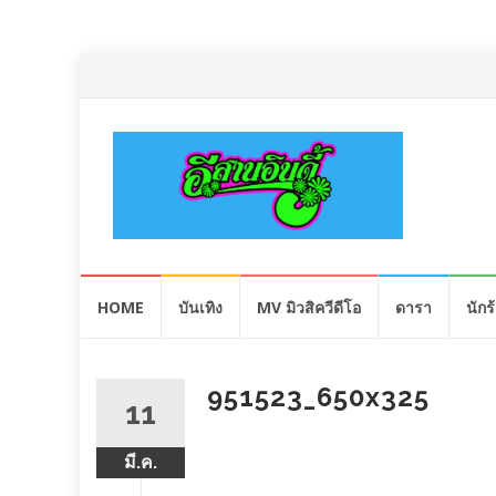
Skip
HOME
บันเทิง
MV มิวสิควีดีโอ
ดารา
นักร
to
content
951523_650x325
11
มี.ค.