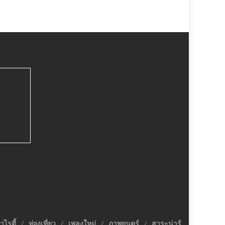
าไรตี้
ท่องเที่ยว
เพลงใหม่
ภาพยนตร์
สาระน่ารู้