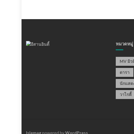
หมวดหมู่
MV มิวส
ดารา
นักแสด
วาไรตี้
Islemag
powered by
WordPress