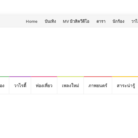
Skip
Home
บันเทิง
MV มิวสิควีดีโอ
ดารา
นักร้อง
วาไร
to
content
้อง
วาไรตี้
ท่องเที่ยว
เพลงใหม่
ภาพยนตร์
สาระน่ารู้