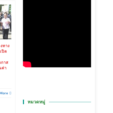
สุราษฎร์ธานี-“ตาปีเกมส์
20
25
69” ปิดฉากยิ่งใหญ่ สร้าง
มิ.ย.
เงินสะพัดกว่า 288 ล้าน
พ.ค.
บาท ส่งต่อเจ้าภาพ “เมือง
ช้างเกมส์”
สุราษฎร์ธานี-“ตาปีเกมส์ 69”
องทาง
ปิดฉากยิ่งใหญ่...
เปิด
ข่าวทั่วไทย
Read More
อกาส
ณค่า
ข่าวทั่
 More
หมวดหมู่