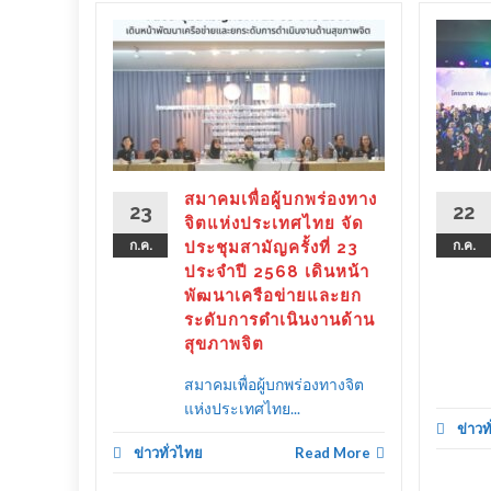
ร่องทาง
ลังรัฐ–
 ขับ
ิตคน
ther as
ลาย
สมาคมเพื่อผู้บกพร่องทาง
23
22
ครัว
จิตแห่งประเทศไทย จัด
ก.ค.
ประชุมสามัญครั้งที่ 23
ก.ค.
ประจำปี 2568 เดินหน้า
พัฒนาเครือข่ายและยก
ระดับการดำเนินงานด้าน
d More
สุขภาพจิต
สมาคมเพื่อผู้บกพร่องทางจิต
แห่งประเทศไทย...
ข่าวท
ข่าวทั่วไทย
Read More