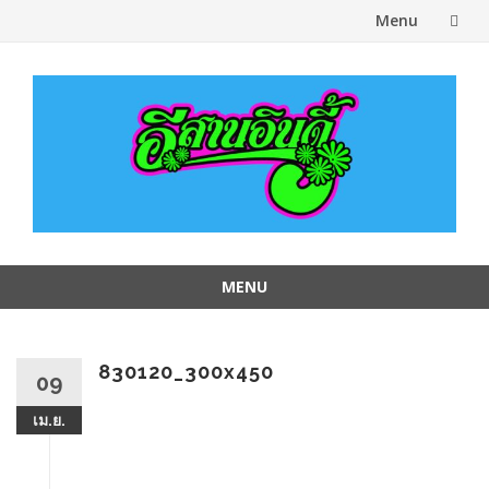
Menu
Skip
to
content
MENU
Skip
to
content
830120_300x450
09
เม.ย.