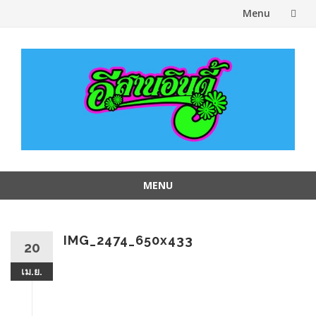
Menu
Skip
to
content
MENU
Skip
to
content
IMG_2474_650x433
20
เม.ย.