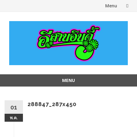
Menu
Skip
to
content
MENU
Skip
to
content
288847_287x450
01
พ.ค.