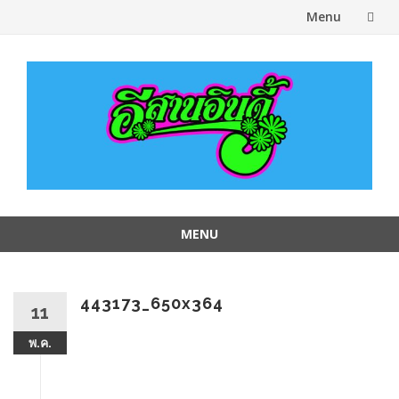
Menu
Skip
to
content
MENU
Skip
to
content
443173_650x364
11
พ.ค.