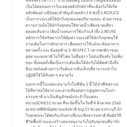
Runners กล่าวว่า “งานวิ่งดงพญาเย็นเขาใหญ่ซีซั่นที่สอง
เป็นไม้ต่อของการวิ่งแสดงพลังรักษ์ป่าที่จะต้องวิ่งให้เกิด
หลักคิดอย่างมีนัยยะสำคัญ ด้วยหลัก 3 R ดังนี้ 1.REDUCE
เป็นการรณรงค์ให้นักวิ่งทุกคนลดปริมาณขยะ ด้วยการขอ
ความร่วมมือให้นักวิ่งทุกคนใช้ขวดน้ำเพียงขวดเดียว
ตลอดเส้นทาง เติมน้ำแทนการใช้แก้วแล้วทิ้ง 2.REUSE
หลักการใช้ทรัพยากรให้คุ้มค่า รณรงค์ให้นักวิ่งทุกคนใช้
จานเดิมในการตักอาหาร เพื่อลดการใช้แม้จะเติมอาหาร
หลายครั้ง และข้อสุดท้าย 3. RESPECT เคารพกติกาของ
อุทยานแห่งชาติ ไม่ใช้โฟม ไม่ดื่มสุรา ไม่ส่งเสียงดัง ไม่เพิ่ม
ขยะ ทั้งหมดก็เพื่อเป็นการเติมเต็มให้นักวิ่งได้คิดคำนึงถึง
สิ่งแวดล้อมด้วยการเริ่มต้นจากสิ่งเล็กๆที่สามารถนำไป
ปฎิบัติใช้ได้กับทุก ๆ สนามวิ่ง
นอกจากนี้ในแต่ละสนามวิ่งในซีซั่น 2 นี้ ได้นำพืชพรรณ
ไม้ที่หาชมได้ยาก และอาจเสี่ยงต่อการสูญพรรณในป่า
ธรรมชาติ มาเป็นสัญลักษณ์ประจำในแต่ละ
สนามSERIES1 ชะอม ที่จะจัดขึ้นในวันที่ 4 สิงหาคม 2562
ณ หน่วยพิทักษ์อุทยานแห่งชาติ ขญ.15 ชะอม จ.สระบุรี นัก
วิ่งทุกคนจะได้พบกับเส้นทางที่แนบชิดธรรมชาติ สัมผัสวิถี
ชีวิตพื้นบ้านและสร้างสุขก่อนงานวิ่งไปกับชุมชนที่น่ารัก