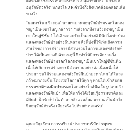
ต่อหวังสร้างสรรค์นักวิ่งรักษ์ป่าไปสู่ความเป็น “นักวิ่งจิต
อนุรักษ์ตัวจริง” พกหัวใจ 3 R คำนึงถึงสิ่งแวดล้อมตลอดเส้น
ทางวิ่ง
“คุณมาโนช วีระกุล” นายกสมาคมอนุรักษ์ป่ามรดกโลกดง
พญาเย็น-เขาใหญ่ กล่าวว่า “หลังจากที่งานวิ่งดงพญาเย็น
เขาใหญ่ซีซั่น 1 ได้เสียงตอบรับเป็นอย่างดี มีนักวิ่งเข้าร่วม
แสดงพลังรักษ์ป่าอย่างล้นหลาม สิ่งนี้บ่งชี้ให้เห็นถึงความ
สำเร็จของการสร้างการมีส่วนร่วมในการแสดงพลังรักษ์
ป่าฯ ได้เป็นอย่างดี ด้วยเหตุนี้ จึงทำให้มีการจัดงานวิ่ง
แสดงพลังรักษ์ป่ามรดกโลกดงพญาเย็นเขาใหญ่ซีซั่นที่ 2
เพื่อให้เกิดการสร้างการมีส่วนร่วมอย่างต่อเนื่องเพื่อให้
ประชาชนได้ร่วมแสดงพลังรักษ์ผืนป่ามรดกโลก ได้ในวง
กว้างมากยิ่งขึ้น โดยเปิดโอกาสให้ทุก ๆ ท่านได้เข้าสัมผัส
ธรรมชาติของผืนป่ามรดกโลกอย่างใกล้ชิด ในรูปแบบ วิ่ง
แสดงพลังรักษ์ผืนป่า เพื่อให้นักวิ่งได้เรียนรู้ธรรมชาติและ
มีจิตสำนึกรักษ์ป่าไม่ทำลายสิ่งแวดล้อม มาร่วมเป็นนักวิ่ง
จิตอนุรักษ์ตัวจริง เสียงจริง ไปด้วยกันนะครับ”
คุณขวัญเรือน ถาวรทวีวงษ์ ประธานบริษัท Inspire