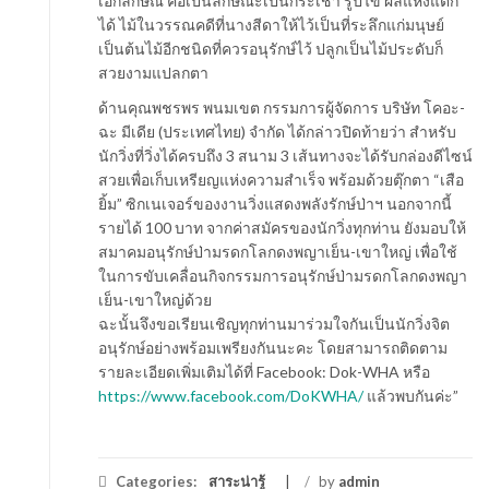
เอกลักษณ์ คือเป็นลักษณะเป็นกระเช้า รูปไข่ ผลแห้งแตก
ได้ ไม้ในวรรณคดีที่นางสีดาให้ไว้เป็นที่ระลึกแก่มนุษย์
เป็นต้นไม้อีกชนิดที่ควรอนุรักษ์ไว้ ปลูกเป็นไม้ประดับก็
สวยงามแปลกตา
ด้านคุณพชรพร พนมเขต กรรมการผู้จัดการ บริษัท โคอะ-
ฉะ มีเดีย (ประเทศไทย) จำกัด ได้กล่าวปิดท้ายว่า สำหรับ
นักวิ่งที่วิ่งได้ครบถึง 3 สนาม 3 เส้นทางจะได้รับกล่องดีไซน์
สวยเพื่อเก็บเหรียญแห่งความสำเร็จ พร้อมด้วยตุ๊กตา “เสือ
ยิ้ม” ซิกเนเจอร์ของงานวิ่งแสดงพลังรักษ์ป่าฯ นอกจากนี้
รายได้ 100 บาท จากค่าสมัครของนักวิ่งทุกท่าน ยังมอบให้
สมาคมอนุรักษ์ป่ามรดกโลกดงพญาเย็น-เขาใหญ่ เพื่อใช้
ในการขับเคลื่อนกิจกรรมการอนุรักษ์ป่ามรดกโลกดงพญา
เย็น-เขาใหญ่ด้วย
ฉะนั้นจึงขอเรียนเชิญทุกท่านมาร่วมใจกันเป็นนักวิ่งจิต
อนุรักษ์อย่างพร้อมเพรียงกันนะคะ โดยสามารถติดตาม
รายละเอียดเพิ่มเติมได้ที่ Facebook: Dok-WHA หรือ
https://www.facebook.com/DoKWHA/
แล้วพบกันค่ะ”
Categories:
สาระน่ารู้
/
by
admin