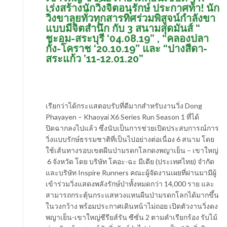
เร่งสร้างนักวิ่งจิตอนุรักษ์ ประกาศท้า! นัก
วิ่งขาลุยทั่วทุกสารทิศร่วมพิสูจน์กำลังขา
แบบมีจิตสำนึก กับ 3 สนามสุดมันส์ “
ชะอม-สระบุรี ‘04.08.19” , “คลองปลา
กั้ง-โคราช ‘20.10.19” และ “ปางสีดา-
สระแก้ว ’11-12.01.20”
เรียกว่าได้กระแสตอบรับที่ดีมากสำหรับงานวิ่ง Dong
Phayayen – Khaoyai X6 Series Run Season 1 ที่ได้
ปิดฉากลงไปแล้ว ซึ่งนับเป็นการช่วยเปิดประสบการณ์การ
วิ่งแบบรักษ์ธรรมชาติที่เป็นไปอย่างต่อเนื่อง 6 สนาม โดย
ใช้เส้นทางรอบเขตผืนป่ามรดกโลกดงพญาเย็น – เขาใหญ่
​ ​6 ​จังหวัด โดย บริษัท โคอะ-ฉะ มีเดีย (ประเทศไทย) จำกัด
และบริษัท Inspire Runners คณะผู้จัดงานเผยที่ผ่านมามีผู้
เข้าร่วมวิ่งแสดงพลังรักษ์ป่าทั้งหมดกว่า 14,000 ราย และ
สามารถกระตุ้นกระแสหวงแหนผืนป่ามรดกโลกได้มากขึ้น
ในวงกว้าง พร้อมประกาศเดินหน้าไม่ถอย เปิดตัวงานวิ่งดง
พญาเย็น-เขาใหญ่ซีรียส์รัน ซีซั่น 2 ตามคำเรียกร้อง รับไม้