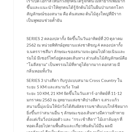
เราเปิดโอกาสให้นักวิ่งทุกคนได้รู้จักต้นไม้หายากเพิ่มมาก
ขึ้นและแนะนำให้ทุกคนได้รู้จักต้นไม้ในผืนป่ามรดกโลก
สัญลักษณ์ของสนาม คือ ต้นสมพง ต้นไม้สูงใหญ่ที่มีราก
เป็นพูพอนช่วยค้ำยัน
SERIES 2 คลองปลากั้ง จัดขึ้นในวันอาทิตย์ที่ 20 ตุลาคม
2562 ณ หน่วยพิทักษ์อุทยานแห่งชาติขญ.4 คลองปลากั้ง
จ.นครราชสีมา ลักษณะของสนามจะอุดมไปด้วยเนินและ
ร่มไม้ มีเซอร์ไพร์อยู่ตลอดเส้นทาง ส่วนต้นไม้สัญลักษณ์คือ
“โมลีสยาม” เป็นพรรณไม้ที่หาดูได้ยากมาก ดอกสวย มี
กลิ่นหอมทั้งวัน
SERIES 3 ปางสีดา กับรูปแบบสนาม Cross Country ใน
ระยะ 5 KM และสนามวิ่ง Trail
ระยะ 10 KM, 21 KM จัดขึ้นในวันเสาร์-อาทิตย์ที่ 11-12
มกราคม 2563 ณ อุทยานแห่งชาติปางสีดา จ.สระแก้ว
สนามนี้มุ่งเน้นให้นักวิ่งได้สัมผัสธรรมชาติแบบใกล้ชิดมาก
ยิ่งขึ้นกว่าสนามอื่น ๆ ลักษณะของเส้นทางมีความท้าทาย
ตั้งแต่เริ่มวิ่งปล่อยตัว และ “กระเช้าสีดา” ไม้เถาล้มลุก ที่
ทอดเลื้อยไปตามพื้นดินและเกี่ยวพันต้นไม้อื่น ผลมี