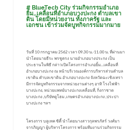
# BlueTech City ร่วมกิจกรรมอำเภอ
ยิ้ม…เคลื่อนที่อำเภอบางปะกง ตำบลเขา
ดิน โดยมีหน่วยงาน ทั้งภาครัฐ และ
เอกชน เข้าร่วมจัดบูทกิจกรรมมากมาย
วันที่ 10 กรกฎาคม 2562 เวลา 09.30 น.-11.00 น. ที่ผ่านมา
นำโดยนายธีระ พรชูตรง นายอำเภอบางประกง เป็น
ประธานในพิธี กล่าวเปิดโครงการอำเภอยิ้ม…เคลื่อนที่
อำเภอ​บางปะกง​ ณ หน้าบริเวณองค์การบริหารส่วนตำบล
เขาดิน ตำบลเขาดิน อำเภอบางปะกง จังหวัดฉะเชิงเทรา
มีการจัดบูทกิจกรรมจากหน่วยงานต่างๆ อาทิ โรงไฟฟ้า
บางปะกง, หน่วยแพทย์บางปะกงเคลื่อนที่, กิ่งกาชาด
บางปะกง ,บริษัทดูโฮม ,เกษตรอำเภอบางปะกง ,ประปา
บางปะกง ฯลฯ
โครงการ บลูเทค​ ซิตี้​ นำโดยนางสาวกุลพรภัส​ร์​ วงศ์​มา​
จารภิญญา​ ผู้บริหาร​โครงการ​ พร้อมทีมงานร่วมกิจกรรม