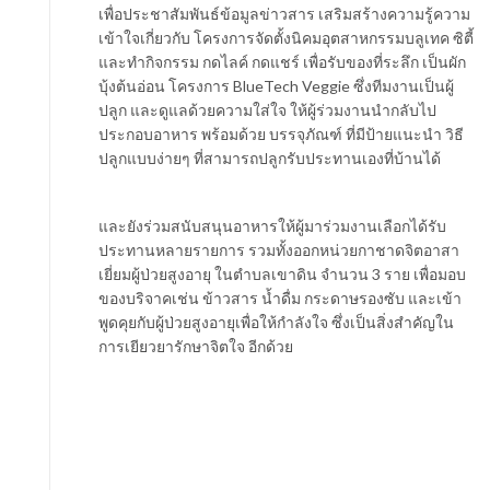
เพื่อประชาสัมพันธ์ข้อมูลข่าวสาร เสริมสร้างความรู้ความ
เข้าใจเกี่ยวกับ โครงการจัดตั้งนิคมอุตสาหกรรมบลูเทค ซิตี้
และทำกิจกรรม กดไลค์ กดแชร์ เพื่อรับของที่ระลึก เป็นผัก
บุ้งต้นอ่อน โครงการ ​BlueTech Veggie ซึ่งทีมงานเป็นผู้
ปลูก และดูแลด้วยความใส่ใจ ให้ผู้ร่วมงานนำกลับไป
ประกอบอาหาร พร้อมด้วย บรรจุภัณฑ์ ที่​มีป้ายแนะนำ วิธี
ปลูกแบบง่ายๆ​ ที่สามารถปลูกรับประทานเองที่บ้านได้
และยังร่วมสนับสนุนอาหารให้ผู้มาร่วมงานเลือกได้รับ
ประทานหลายรายการ รวมทั้งออกหน่วยกาชาดจิตอาสา
เยี่ยมผู้ป่วยสูงอายุ ในตำบลเขาดิน จำนวน 3 ราย เพื่อมอบ
ของบริจาคเช่น ข้าวสาร น้ำดื่ม กระดาษรองซับ และเข้า
พูดคุยกับผู้ป่วยสูงอายุเพื่อให้กำลังใจ​ ซึ่งเป็นสิ่งสำคัญใน
การเยียวยารักษาจิตใจ อีกด้วย