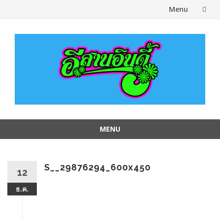
Menu
Skip
to
content
MENU
Skip
to
content
S__29876294_600x450
12
ธ.ค.