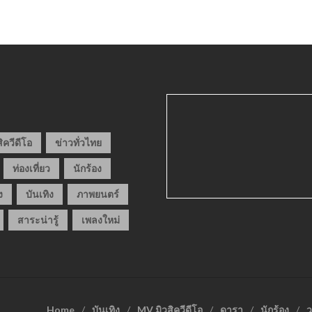
ิควีดีโอ
ข่าวทั่วไทย
ท่องเที่ยว
นักร้อง
ง
บันเทิง
ภาพยนตร์
สาระน่ารู้
เพลงใหม่
Home
บันเทิง
MV มิวสิควีดีโอ
ดารา
นักร้อง
ว