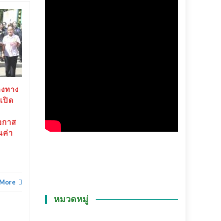
สุราษฎร์ธานี-“ตาปีเกมส์
20
25
69” ปิดฉากยิ่งใหญ่ สร้าง
มิ.ย.
เงินสะพัดกว่า 288 ล้าน
พ.ค.
บาท ส่งต่อเจ้าภาพ “เมือง
ช้างเกมส์”
สุราษฎร์ธานี-“ตาปีเกมส์ 69”
องทาง
ปิดฉากยิ่งใหญ่...
เปิด
ข่าวทั่วไทย
Read More
อกาส
ณค่า
ข่าวทั่
 More
หมวดหมู่