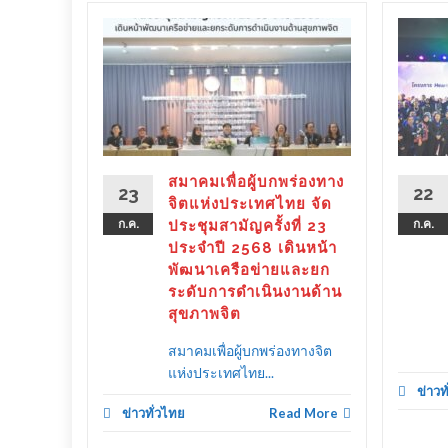
ร่องทาง
ลังรัฐ–
 ขับ
ิตคน
ther as
ลาย
สมาคมเพื่อผู้บกพร่องทาง
23
22
ครัว
จิตแห่งประเทศไทย จัด
ก.ค.
ประชุมสามัญครั้งที่ 23
ก.ค.
ประจำปี 2568 เดินหน้า
พัฒนาเครือข่ายและยก
ระดับการดำเนินงานด้าน
d More
สุขภาพจิต
สมาคมเพื่อผู้บกพร่องทางจิต
แห่งประเทศไทย...
ข่าวท
ข่าวทั่วไทย
Read More