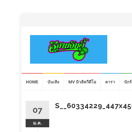
Skip
HOME
บันเทิง
MV มิวสิควีดีโอ
ดารา
นักร
to
content
S__60334229_447x45
07
ม.ค.