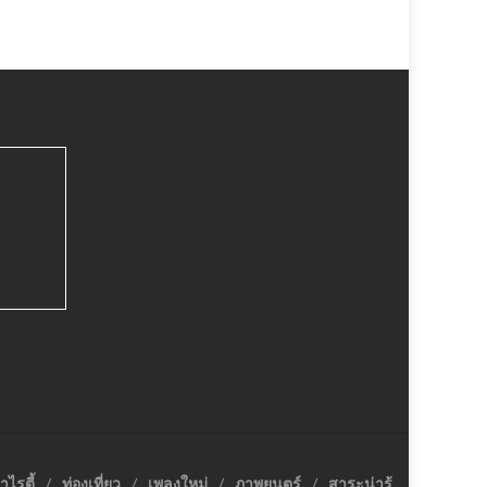
าไรตี้
ท่องเที่ยว
เพลงใหม่
ภาพยนตร์
สาระน่ารู้