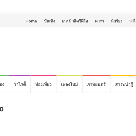
Skip
Home
บันเทิง
MV มิวสิควีดีโอ
ดารา
นักร้อง
วาไร
to
content
้อง
วาไรตี้
ท่องเที่ยว
เพลงใหม่
ภาพยนตร์
สาระน่ารู้
0