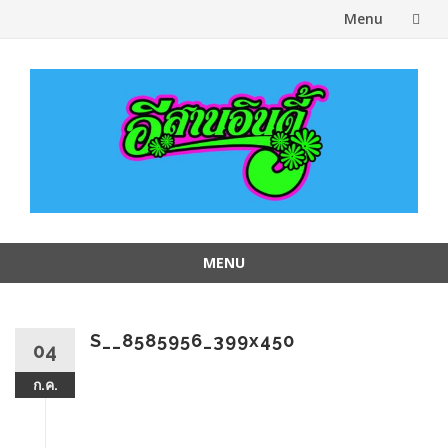
Menu
Skip
to
content
MENU
Skip
to
content
S__8585956_399x450
04
ก.ค.