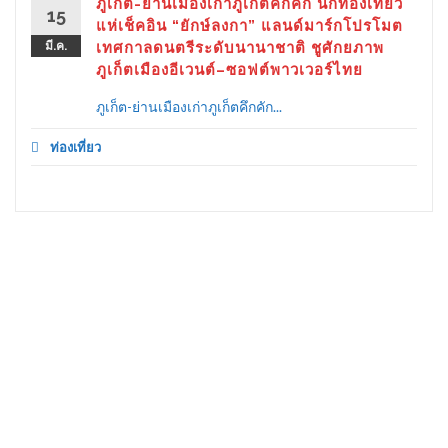
ภูเก็ต-ย่านเมืองเก่าภูเก็ตคึกคัก นักท่องเที่ยว
15
แห่เช็คอิน “ยักษ์ลงกา” แลนด์มาร์กโปรโมต
มี.ค.
เทศกาลดนตรีระดับนานาชาติ ชูศักยภาพ
ภูเก็ตเมืองอีเวนต์–ซอฟต์พาวเวอร์ไทย
ภูเก็ต-ย่านเมืองเก่าภูเก็ตคึกคัก...
ท่องเที่ยว