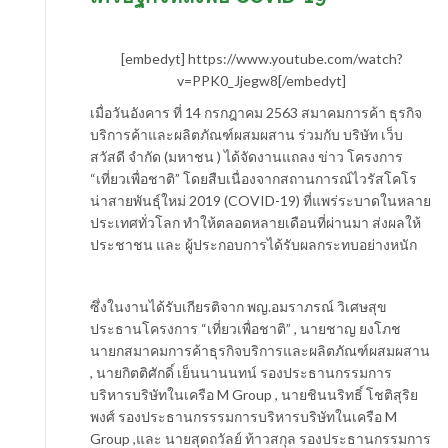
[embedyt] https://www.youtube.com/watch?
v=PPK0_Jjegw8[/embedyt]
เมื่อวันอังคาร ที่ 14 กรกฎาคม 2563 สมาคมการค้า ธุรกิจ
บริการค้าและผลิตภัณฑ์ผสมผสาน ร่วมกับ บริษัท เว็บ
สวัสดี จำกัด (มหาชน ) ได้จัดงานแถลง ข่าว โครงการ
“เที่ยวเพื่อชาติ” โดยสืบเนื่องจากสถานการณ์ไวรัสโคโร
น่าสายพันธุ์ใหม่ 2019 (COVID-19) ที่แพร่ระบาดในหลาย
ประเทศทั่วโลก ทำให้ตลอดหลายเดือนที่ผ่านมา ส่งผลให้
ประชาชน และ ผู้ประกอบการได้รับผลกระทบอย่างหนัก
ซึ่งในงานได้รับเกียรติจาก พญ.อมราภรณ์ วิเศษสุข
ประธานโครงการ “เที่ยวเพื่อชาติ” , นายชาญ ยงโภช
นายกสมาคมการค้าธุรกิจบริการและผลิตภัณฑ์ผสมผสาน
, นายกิตติศักดิ์ เย็นนานนทน์ รองประธานกรรมการ
บริหารบริษัทในเครือ M Group , นายชินนริทธิ์ โชติสุริย
พงศ์ รองประธานกรรรมการบริหารบริษัทในเครือ M
Group ,และ นายสุดถวัลย์ ท้าวสกุล รองประธานกรรมการ