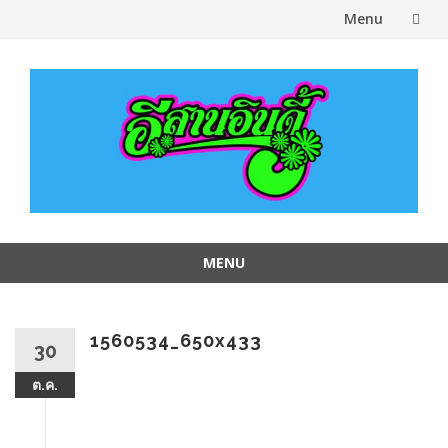
Menu
Skip
to
content
MENU
Skip
to
content
1560534_650x433
30
ต.ค.