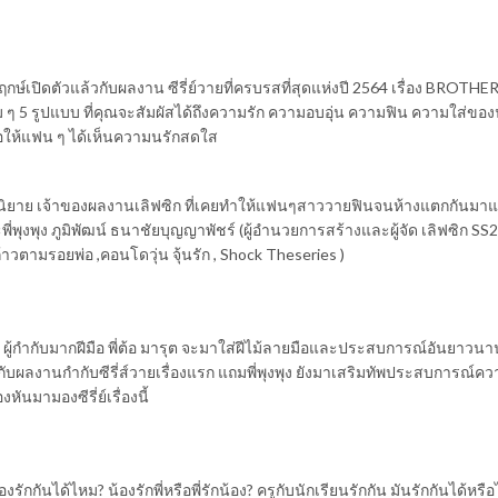
ได้ฤกษ์เปิดตัวแล้วกับผลงาน ซีรี่ย์วายที่ครบรสที่สุดแห่งปี 2564 เรื่อง BROTHE
ๆ 5 รูปแบบ ที่คุณจะสัมผัสได้ถึงความรัก ความอบอุ่น ความฟิน ความใส่ของน
ื่อให้แฟน ๆ ได้เห็นความนรักสดใส
ยนนิยาย เจ้าของผลงานเลิฟซิก ที่เคยทำให้แฟนๆสาววายฟินจนห้างแตกกันมาแ
พุงพุง ภูมิพัฒน์ ธนาชัยบุญญาพัชร์ (ผู้อำนวยการสร้างและผู้จัด เลิฟซิก SS2
วตามรอยพ่อ ,คอนโดวุ่น จุ้นรัก , Shock Theseries )
้กำกับมากฝีมือ พี่ต้อ มารุต จะมาใส่ฝีไม้ลายมือและประสบการณ์อันยาวนานท
ัน กับผลงานกำกับซีรี่ส์วายเรื่องแรก แถมพี่พุงพุง ยังมาเสริมทัพประสบการณ์
หันมามองซีรี่ย์เรื่องนี้
งรักกันได้ไหม? น้องรักพี่หรือพี่รักน้อง? ครูกับนักเรียนรักกัน มันรักกันได้หรื