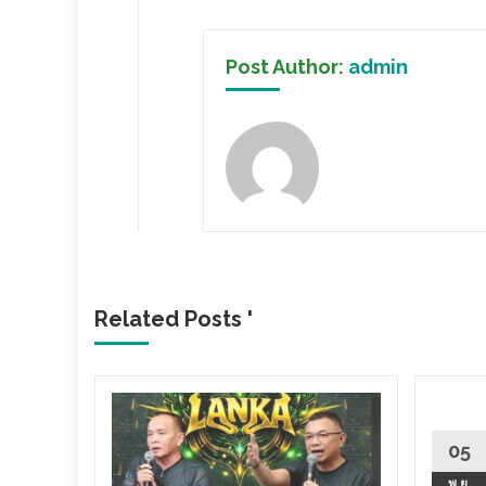
Post Author:
admin
Related Posts '
-ทอม
ต เปิด
05
ส.ก.
พ.ย.