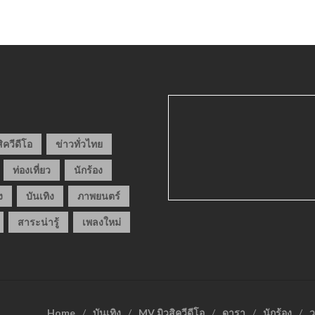
ิควีดีโอ
ข่าวทั่วไทย
ท่องเที่ยว
นักร้อง
ง
บันเทิง
ภาพยนตร์
สาระน่ารู้
เพลงใหม่
Home
บันเทิง
MV มิวสิควีดีโอ
ดารา
นักร้อง
ว