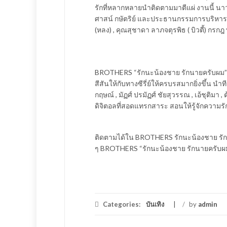
รักที่หลากหลายนำติดตามมาตีแผ่ งานนี้ น
ศาสน์ กษัตริย์ และประธานกรรมการบริหาร บริษ
(หลง) , คุณสุชาดา ลาภจตุรพิธ ( บิวตี้) กรกฎ
BROTHERS “รักนะน้องชาย รักนายครับผม” ร
สีสันให้กับทางซีรี่ย์ให้ครบรสมากยิ่งขึ้น น
กฤษณ์ , มัฏศ์ ปรมัฏศ์ ชัยสุวรรณ , เอ้ชุติมา
ดิจิตอลที่สอดแทรกสาระ สอนให้รู้จักความรัก
ติดตามได้ใน BROTHERS รักนะน้องชาย รักน
ๆ BROTHERS “รักนะน้องชาย รักนายครับผม” 5
Categories:
บันเทิง
/
by
admin