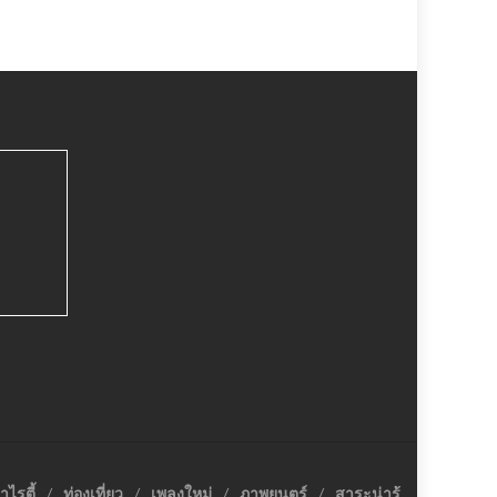
าไรตี้
ท่องเที่ยว
เพลงใหม่
ภาพยนตร์
สาระน่ารู้