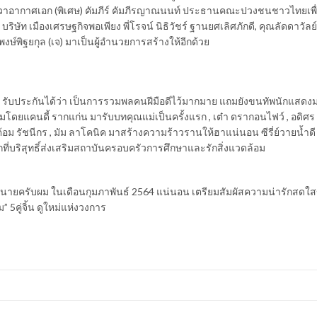
าวาอากาศเอก (พิเศษ) คัมภีร์ คัมภีรญาณนนท์ ประธานคณะปวงชนชาวไทยเพื
ัท เมืองเศรษฐกิจพอเพียง พี่โรจน์ นิธิวัชร์ ฐานยศเลิศภักดี, คุณลัดดาวัลย์
 พงษ์พิฐยกุล (เจ) มาเป็นผู้อำนวยการสร้างให้อีกด้วย
ับประกันได้ว่า เป็นการรวมพลคนฝีมือดีไว้มากมาย แถมยังขนทัพนักแสดงม
ำทีมโดยแคนดี้ รากแก่น มารับบทคุณแม่เป็นครั้งแรก , เต๋า ดรากอนไฟว์ , อดิศ
 , ต้อม รัชนีกร , มัม ลาโคนิค มาสร้างความร้าวรานให้ฮาแน่นอน ซีรี่ย์วายน้ำดี
ที่บริสุทธิ์ส่งเสริมสถาบันครอบครัวการศึกษาและรักสิ่งแวดล้อม
ายครับผม ในเดือนกุมภาพันธ์ 2564 แน่นอน เตรียมสัมผัสความน่ารักสดใส
คู่จิ้น ดูใหม่แห่งวงการ