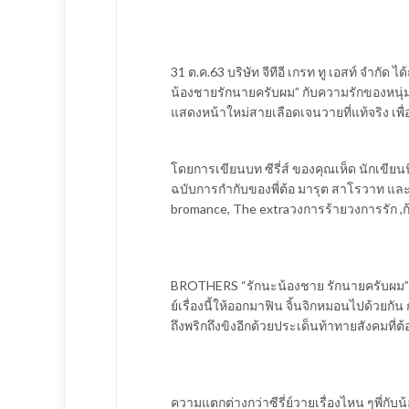
31 ต.ค.63 บริษัท จีทีอี เกรท ทู เอสท์ จำกัด 
น้องชายรักนายครับผม” กับความรักของหนุ่ม 
แสดงหน้าใหม่สายเลือดเจนวายที่แท้จริง เพ
โดยการเขียนบท ซีรี่ส์ ของคุณเห็ด นักเขี
ฉบับการกำกับของพี่ต้อ มารุต สาโรวาท และพี่
bromance, The extraวงการร้ายวงการรัก ,ก้า
BROTHERS “รักนะน้องชาย รักนายครับผม” ผู
ย์เรื่องนี้ให้ออกมาฟิน จิ้นจิกหมอนไปด้วยก
ถึงพริกถึงขิงอีกด้วยประเด็นท้าทายสังคมที่ต้อง
ความแตกต่างกว่าซีรี่ย์วายเรื่องไหน ๆพี่กับน้อ