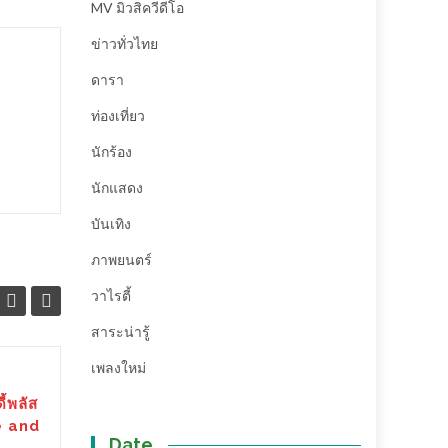
MV มิวสิควีดีโอ
ข่าวทั่วไทย
ดารา
ท่องเที่ยว
นักร้อง
นักแสดง
บันเทิง
ภาพยนตร์
วาไรตี้
สาระน่ารู้
เพลงใหม่
“Three Winner
12
29
้พลัส
Produce” เปิดตัวหนัง
e and
ก.ย.
เอาใจคนรักน้องหมา (ชม
ส.ค.
Date