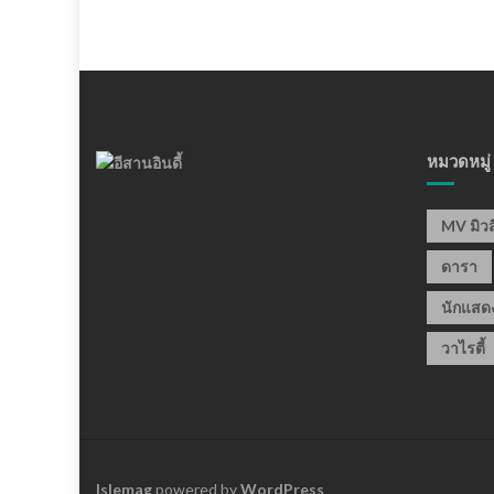
หมวดหมู่
MV มิวส
ดารา
นักแสด
วาไรตี้
Islemag
powered by
WordPress