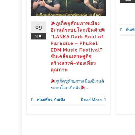
และสื่อ
ช่วยเห
ร่าดอน
ภูเก็ตชูศักยภาพเมือง
09
อีเวนต์ระบบโลกเปิดตัว
บันเทิ
ันดี" จัด
ม.ค.
“LANKA Dark Soul of
Paradise – Phuket
EDM Music Festival”
d More
ขับเคลื่อนเศรษฐกิจ
สร้างสรรค์–ท่องเที่ยว
คุณภาพ
ภูเก็ตชูศักยภาพเมืองอีเวนต์
ระบบโลกเปิดตัว
...
ท่องเที่ยว
,
บันเทิง
Read More