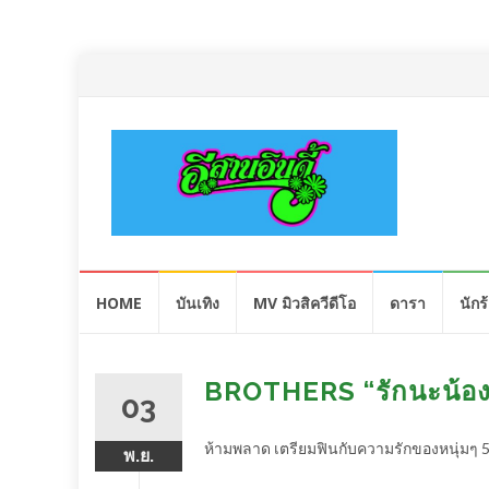
Skip
HOME
บันเทิง
MV มิวสิควีดีโอ
ดารา
นักร
to
content
BROTHERS “รักนะน้อง
03
ห้ามพลาด เตรียมฟินกับความรักของหนุ่มๆ 
พ.ย.