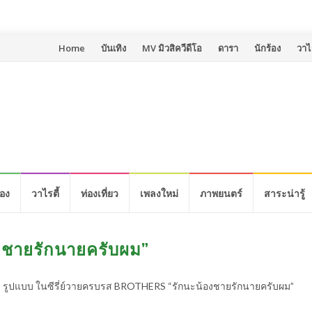
Skip
Home
บันเทิง
MV มิวสิควีดีโอ
ดารา
นักร้อง
วาไร
to
content
้อง
วาไรตี้
ท่องเที่ยว
เพลงใหม่
ภาพยนตร์
สาระน่ารู้
ชายรักนายครับผม”
5 รูปแบบ ในซีรี่ย์วายครบรส BROTHERS “รักนะน้องชายรักนายครับผม”