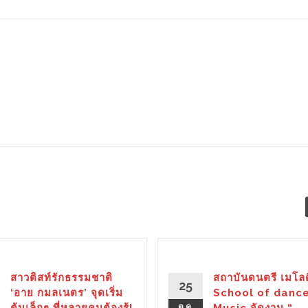
สาวติสท์รักธรรมชาติ
สถาบันดนตรี เมโลดี
25
‘อาย กมลเนตร’ จุดเริ่ม
School of danc
ต้นเล็กๆ ที่หลายคนต้องรู้!
ต.ค.
Music จัดงาน “