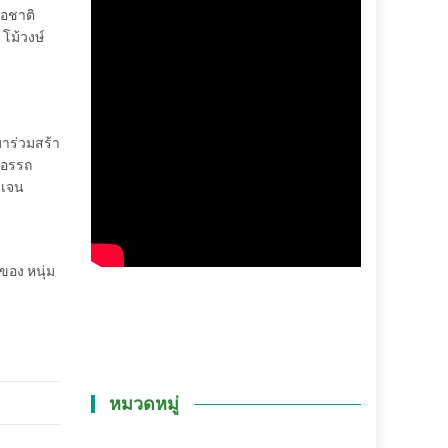
่อชาติ
 โม้วงษ์
าร่วมสร้า
ร อรรถ
 เจน
ของ หนุ่ม
หมวดหมู่