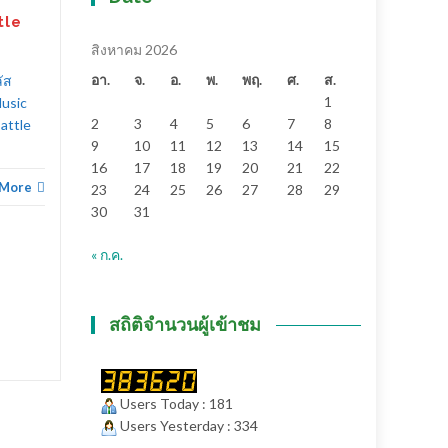
คลิป)
tle
“Three Winner Produce” เปิด
สิงหาคม 2026
ตัวหนังเอาใจคนรักน้องหมา ...
อา.
จ.
อ.
พ.
พฤ.
ศ.
ส.
ัส
1
Music
บันเทิง
,
ภาพยนตร์
Read More
2
3
4
5
6
7
8
attle
9
10
11
12
13
14
15
16
17
18
19
20
21
22
ข่าวทั่
 More
23
24
25
26
27
28
29
30
31
« ก.ค.
สถิติจำนวนผู้เข้าชม
Users Today : 181
Users Yesterday : 334