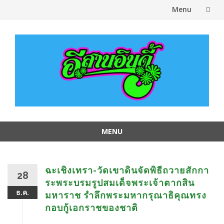
Menu
Skip
to
content
MENU
Skip
to
content
ฉะเชิงเทรา-วัดเขาดินจัดพิธีถวายสักกา
28
ระพระบรมรูปสมเด็จพระเจ้าตากสิน
ธ.ค.
มหาราช รำลึกพระมหากรุณาธิคุณทรง
กอบกู้เอกราชของชาติ