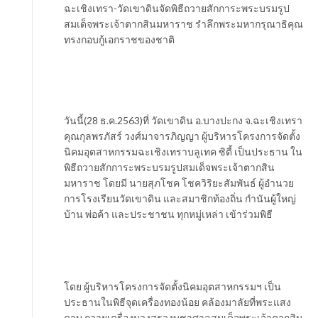
ฉะเชิงเทรา-วัดเขาดินจัดพิธีถวายสักการะพระบรมรูป
สมเด็จพระเจ้าตากสินมหาราช รำลึกพระมหากรุณาธิคุณ
ทรงกอบกู้เอกราชของชาติ
วันนี้(28 ธ.ค.2563)ที่ วัดเขาดิน อ.บางปะกง จ.ฉะเชิงเทรา
คุณกุลพรภัสร์ วงศ์มาจารภิญญา ผู้บริหารโครงการจัดตั้ง
นิคมอุตสาหกรรมฉะเชิงเทราบลูเทค ซิตี้ เป็นประธาน ใน
พิธีถวายสักการะพระบรมรูปสมเด็จพระเจ้าตากสิน
มหาราช โดยมี นายสุภโชค โชควิริยะสัมพันธ์ ผู้อำนวย
การโรงเรียนวัดเขาดิน และสมาชิกท้องถิ่น กำนันผู้ใหญ่
บ้าน พ่อค้า และประชาชน ทุกหมู่เหล่า เข้าร่วมพิธี
โดย ผู้บริหารโครงการจัดตั้งนิคมอุตสาหกรรมฯ เป็น
ประธานในพิธีจุดเครื่องทองน้อย คล้องมาลัยที่พระแสง
ดาบ ถวายเครื่องบวงสรวงบูชาศาลสมเด็จพระเจ้าตากสิน