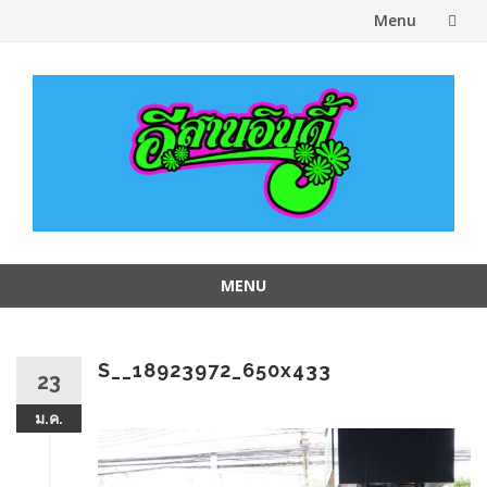
Menu
Skip
to
content
MENU
Skip
to
content
S__18923972_650x433
23
ม.ค.