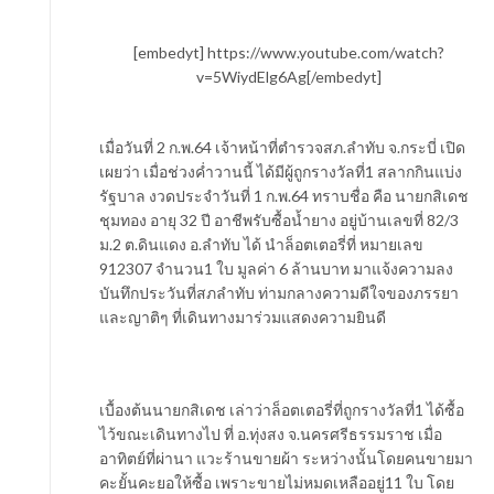
[embedyt] https://www.youtube.com/watch?
v=5WiydElg6Ag[/embedyt]
เมื่อวันที่ 2 ก.พ.64 เจ้าหน้าที่ตำรวจสภ.ลำทับ จ.กระบี่ เปิด
เผยว่า เมื่อช่วงค่ำวานนี้ ได้มีผู้ถูกรางวัลที่1 สลากกินแบ่ง
รัฐบาล งวดประจำวันที่ 1 ก.พ.64 ทราบชื่อ คือ นายกสิเดช
ชุมทอง อายุ 32 ปี อาชีพรับซื้อน้ำยาง อยู่บ้านเลขที่ 82/3
ม.2 ต.ดินแดง อ.ลำทับ ได้ นำล็อตเตอรี่ที่ หมายเลข
912307 จำนวน1 ใบ มูลค่า 6 ล้านบาท มาแจ้งความลง
บันทึกประวันที่สภลำทับ ท่ามกลางความดีใจของภรรยา
และญาติๆ ที่เดินทางมาร่วมแสดงความยินดี
เบื้องต้นนายกสิเดช เล่าว่าล็อตเตอรี่ที่ถูกรางวัลที่1 ได้ซื้อ
ไว้ขณะเดินทางไป ที่ อ.ทุ่งสง จ.นครศรีธรรมราช เมื่อ
อาทิตย์ที่ผ่านา แวะร้านขายผ้า ระหว่างนั้นโดยคนขายมา
คะยั้นคะยอให้ซื้อ เพราะขายไม่หมดเหลืออยู่11 ใบ โดย