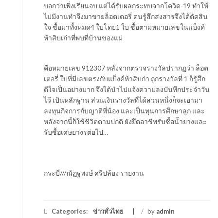
บอกว่าเพิ่งเรียนจบ แต่ได้รับผลกระทบจากโควิด-19 ทำให้
ไม่มีงานทำจึงมาขายล็อตเตอรี่ ตนรู้สึกสงสารจึงได้ตัดสิน
ใจ ซื้อมาทั้งหมด4 ใบโดย1 ใบ ซื้อตามหมายเลขในแบ็งค์
ห้าสิบเก่าที่พบที่บ้านของแม่
คือหมายเลข 912307 หลังจากตรวจรางวัลปรากฏว่า ล็อต
เตอรี่ ใบที่มีเลขตรงกับแบ็งค์ห้าสิบก่า ถูกรางวัลที่ 1 ก็รู้สึก
ดีใจเป็นอย่างมาก จึงได้นำไปแจ้งความลงบันทึกประจำวัน
ไว้ เป้นหลักฐาน ส่วนเงินรางวัลที่ได้ส่วนหนึ่งก็จะเอามา
ลงทุนกิจการกับญาติพี่น้อง และเป็นทุนการศึกษาลูก และ
หลังจากนี้ก็ใช้ชีวิตตามปกติ ยังยึดอาชีพรับซื้อน้ำยางและ
รับซื้อเศษยางรต่อไป…
กระบี่///ณัฏฐพงษ์ ศรีปล้อง รายงาน
Categories:
ข่าวทั่วไทย
/
by
admin