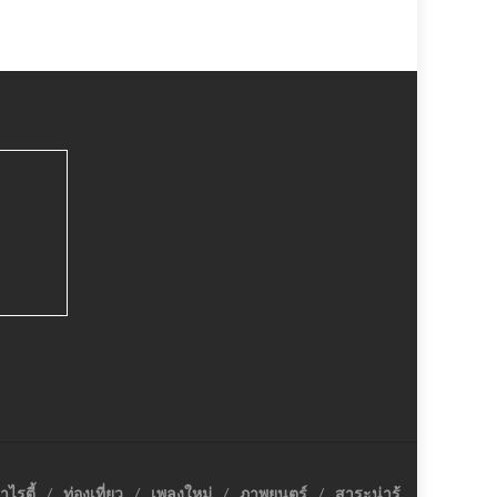
าไรตี้
ท่องเที่ยว
เพลงใหม่
ภาพยนตร์
สาระน่ารู้