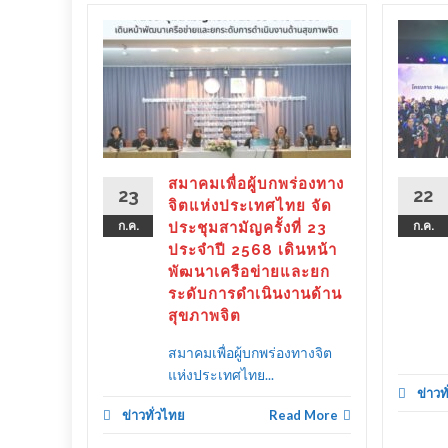
ร่องทาง
ลังรัฐ–
 ขับ
ิตคน
ther as
ลาย
สมาคมเพื่อผู้บกพร่องทาง
23
22
ครัว
จิตแห่งประเทศไทย จัด
ก.ค.
ประชุมสามัญครั้งที่ 23
ก.ค.
ประจำปี 2568 เดินหน้า
พัฒนาเครือข่ายและยก
ระดับการดำเนินงานด้าน
d More
สุขภาพจิต
สมาคมเพื่อผู้บกพร่องทางจิต
แห่งประเทศไทย...
ข่าวท
ข่าวทั่วไทย
Read More