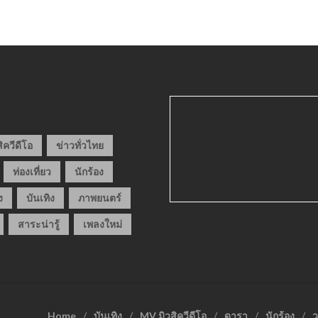
ิควีดีโอ
ข่าวทั่วไทย
ท่องเที่ยว
นักร้อง
ง
บันเทิง
ภาพยนตร์
สาระน่ารู้
เพลงใหม่
Home
บันเทิง
MV มิวสิควีดีโอ
ดารา
นักร้อง
ว