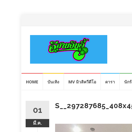
Skip
HOME
บันเทิง
MV มิวสิควีดีโอ
ดารา
นักร
to
content
S__297287685_408x4
01
มี.ค.