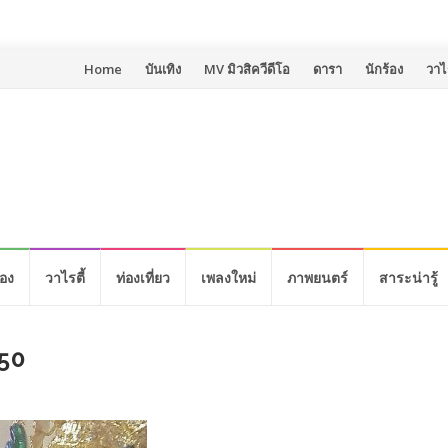
Skip
Home
บันเทิง
MV มิวสิควีดีโอ
ดารา
นักร้อง
วาไร
to
content
้อง
วาไรตี้
ท่องเที่ยว
เพลงใหม่
ภาพยนตร์
สาระน่ารู้
50