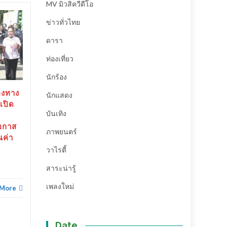
MV มิวสิควีดีโอ
ข่าวทั่วไทย
สุราษฎร์ธานี-“ตาปีเกมส์
20
25
69” ปิดฉากยิ่งใหญ่ สร้าง
ดารา
มิ.ย.
เงินสะพัดกว่า 288 ล้าน
พ.ค.
บาท ส่งต่อเจ้าภาพ “เมือง
ท่องเที่ยว
ช้างเกมส์”
นักร้อง
สุราษฎร์ธานี-“ตาปีเกมส์ 69”
องทาง
นักแสดง
ปิดฉากยิ่งใหญ่...
เปิด
บันเทิง
ข่าวทั่วไทย
Read More
อกาส
ภาพยนตร์
ณค่า
วาไรตี้
ข่าวทั่
สาระน่ารู้
เพลงใหม่
 More
Date