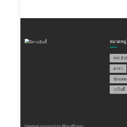
หมวดหมู่
MV มิวส
ดารา
นักแสด
วาไรตี้
Islemag
powered by
WordPress