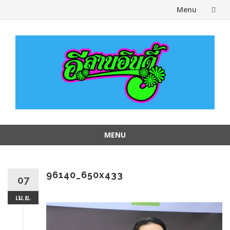
Menu
Skip
to
content
MENU
Skip
to
content
96140_650x433
07
เม.ย.