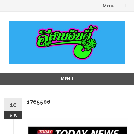
Menu
Skip
to
content
MENU
Skip
to
content
1765506
10
พ.ค.