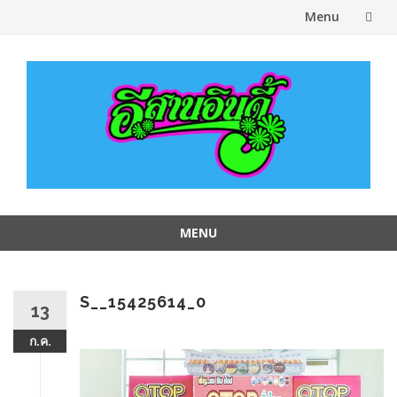
Menu
Skip
to
content
MENU
Skip
to
content
S__15425614_0
13
ก.ค.