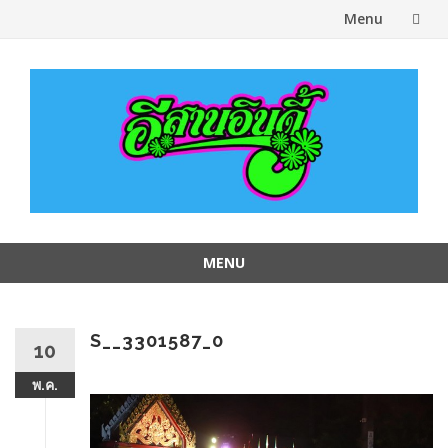
Menu
Skip
to
content
MENU
Skip
to
content
S__3301587_0
10
พ.ค.