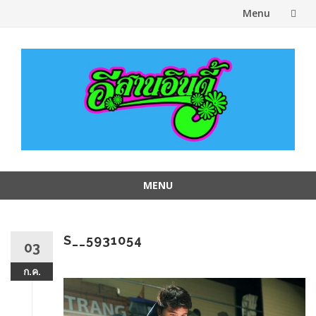
Menu
Skip
to
content
MENU
Skip
to
content
S__5931054
03
ก.ค.