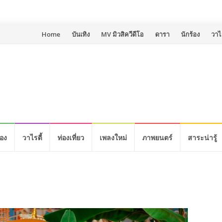
Skip
Home
บันเทิง
MV มิวสิควีดีโอ
ดารา
นักร้อง
วาไร
to
content
้อง
วาไรตี้
ท่องเที่ยว
เพลงใหม่
ภาพยนตร์
สาระน่ารู้