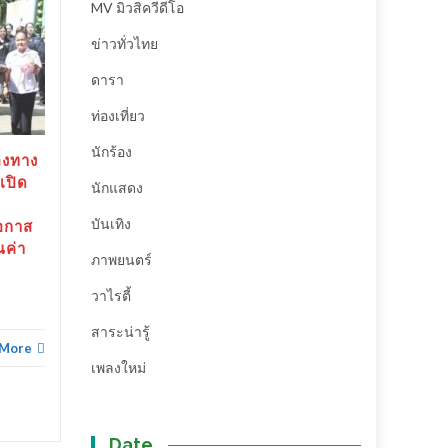
MV มิวสิควีดีโอ
สุราษฎร์ธานี-“ตาปีเกมส์
20
25
ข่าวทั่วไทย
69” ปิดฉากยิ่งใหญ่ สร้าง
มิ.ย.
เงินสะพัดกว่า 288 ล้าน
พ.ค.
ดารา
บาท ส่งต่อเจ้าภาพ “เมือง
ช้างเกมส์”
ท่องเที่ยว
สุราษฎร์ธานี-“ตาปีเกมส์ 69”
นักร้อง
องทาง
ปิดฉากยิ่งใหญ่...
เปิด
นักแสดง
ข่าวทั่วไทย
Read More
บันเทิง
อกาส
ณค่า
ภาพยนตร์
ข่าวทั่
วาไรตี้
สาระน่ารู้
 More
เพลงใหม่
Date