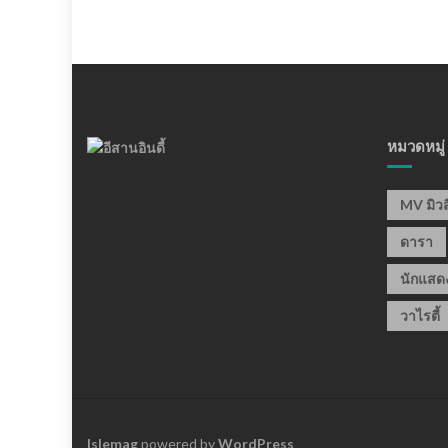
หมวดหมู่
MV มิวส
ดารา
นักแสด
วาไรตี้
Islemag
powered by
WordPress