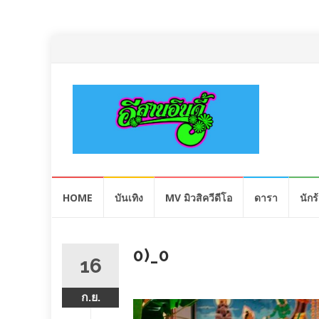
Skip
HOME
บันเทิง
MV มิวสิควีดีโอ
ดารา
นักร
to
content
0)_0
16
ก.ย.