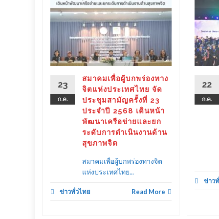
ร่องทาง
ลังรัฐ–
 ขับ
ิตคน
ther as
ลาย
สมาคมเพื่อผู้บกพร่องทาง
23
22
ครัว
จิตแห่งประเทศไทย จัด
ก.ค.
ประชุมสามัญครั้งที่ 23
ก.ค.
ประจำปี 2568 เดินหน้า
พัฒนาเครือข่ายและยก
ระดับการดำเนินงานด้าน
d More
สุขภาพจิต
สมาคมเพื่อผู้บกพร่องทางจิต
แห่งประเทศไทย...
ข่าวท
ข่าวทั่วไทย
Read More