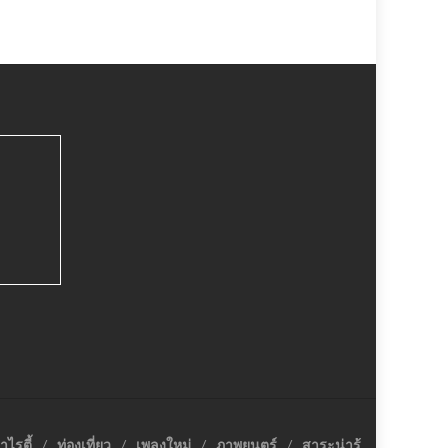
าไรตี้
ท่องเที่ยว
เพลงใหม่
ภาพยนตร์
สาระน่ารู้