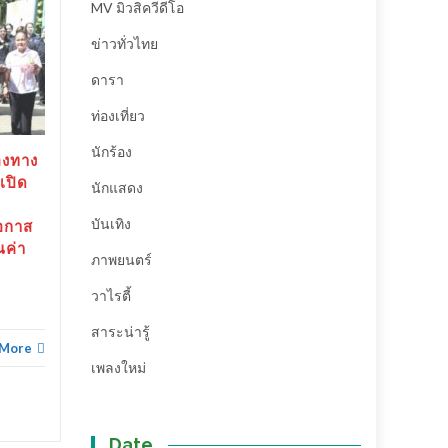
MV มิวสิควีดีโอ
สุราษฎร์ธานี-“ตาปีเกมส์
20
25
ข่าวทั่วไทย
69” ปิดฉากยิ่งใหญ่ สร้าง
มิ.ย.
เงินสะพัดกว่า 288 ล้าน
พ.ค.
ดารา
บาท ส่งต่อเจ้าภาพ “เมือง
ช้างเกมส์”
ท่องเที่ยว
สุราษฎร์ธานี-“ตาปีเกมส์ 69”
นักร้อง
องทาง
ปิดฉากยิ่งใหญ่...
เปิด
นักแสดง
ข่าวทั่วไทย
Read More
บันเทิง
อกาส
ณค่า
ภาพยนตร์
ข่าวทั่
วาไรตี้
สาระน่ารู้
 More
เพลงใหม่
Date