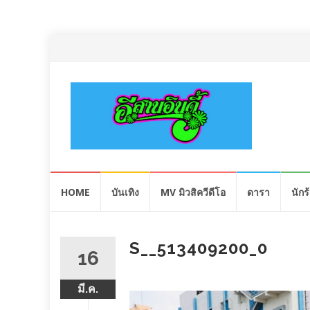
Skip
HOME
บันเทิง
MV มิวสิควีดีโอ
ดารา
นักร
to
content
S__513409200_0
16
มี.ค.