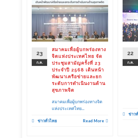
ร่องทาง
ลังรัฐ–
 ขับ
ิตคน
ther as
ลาย
สมาคมเพื่อผู้บกพร่องทาง
23
22
ครัว
จิตแห่งประเทศไทย จัด
ก.ค.
ประชุมสามัญครั้งที่ 23
ก.ค.
ประจำปี 2568 เดินหน้า
พัฒนาเครือข่ายและยก
ระดับการดำเนินงานด้าน
d More
สุขภาพจิต
สมาคมเพื่อผู้บกพร่องทางจิต
แห่งประเทศไทย...
ข่าวท
ข่าวทั่วไทย
Read More