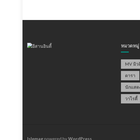
หมวดหมู่
MV มิวส
ดารา
นักแสด
วาไรตี้
Islemag
powered by
WordPress