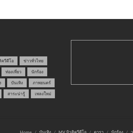
ิควีดีโอ
ข่าวทั่วไทย
ท่องเที่ยว
นักร้อง
ง
บันเทิง
ภาพยนตร์
สาระน่ารู้
เพลงใหม่
Home
บันเทิง
MV มิวสิควีดีโอ
ดารา
นักร้อง
ว