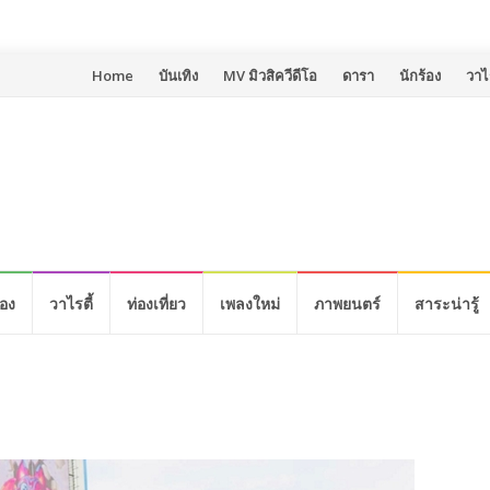
Skip
Home
บันเทิง
MV มิวสิควีดีโอ
ดารา
นักร้อง
วาไร
to
content
้อง
วาไรตี้
ท่องเที่ยว
เพลงใหม่
ภาพยนตร์
สาระน่ารู้