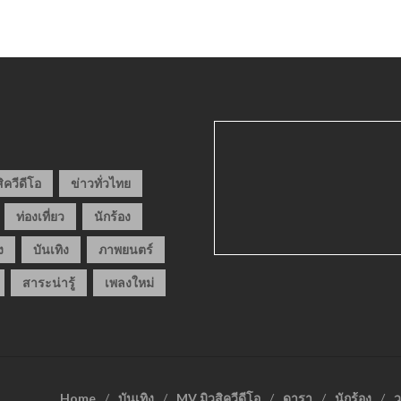
ิควีดีโอ
ข่าวทั่วไทย
ท่องเที่ยว
นักร้อง
ง
บันเทิง
ภาพยนตร์
สาระน่ารู้
เพลงใหม่
Home
บันเทิง
MV มิวสิควีดีโอ
ดารา
นักร้อง
ว