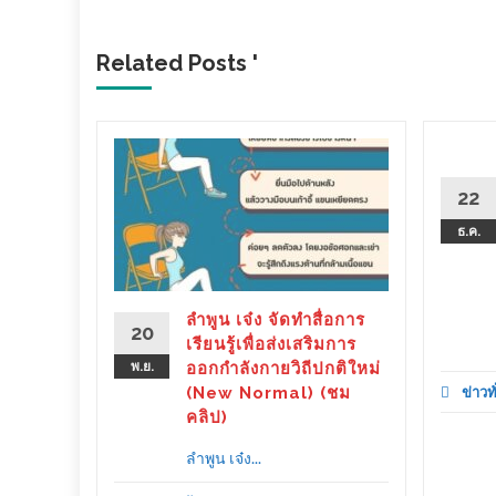
Related Posts '
ยช่วย
นเสิร์ต
22
น” ดารา-
ธ.ค.
ยรักเป็น
่วยกัน
ลำพูน เจ๋ง จัดทำสื่อการ
20
เรียนรู้เพื่อส่งเสริมการ
พ.ย.
ออกกำลังกายวิถีปกติใหม่
d More
(New Normal) (ชม
ข่าวท
คลิป)
ลำพูน เจ๋ง...