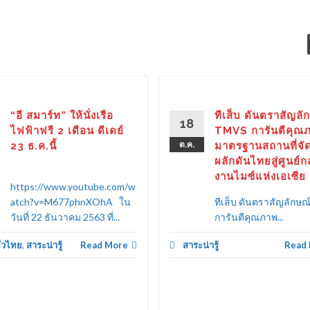
“อี สมาร์ท” ให้นั่งเรือ
ทีเส็บ ดันตราสัญลั
18
ไฟฟ้าฟรี 2 เดือน ดีเดย์
TMVS การันตีคุณภ
23 ธ.ค.นี้
ต.ค.
มาตรฐานสถานที่จั
ผลักดันไทยสู่ศูนย์
งานไมซ์แห่งเอเซีย
https://www.youtube.com/w
atch?v=M677phnXOhA ใน
ทีเส็บ ดันตราสัญลักษ
วันที่ 22 ธันวาคม 2563 ที่...
การันตีคุณภาพ...
ั่วไทย
,
สาระน่ารู้
Read More
สาระน่ารู้
Read