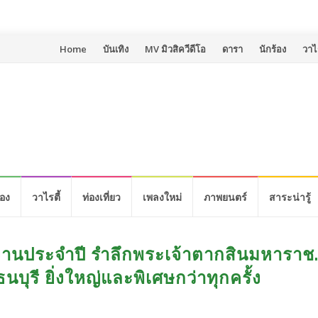
Skip
Home
บันเทิง
MV มิวสิควีดีโอ
ดารา
นักร้อง
วาไร
to
content
้อง
วาไรตี้
ท่องเที่ยว
เพลงใหม่
ภาพยนตร์
สาระน่ารู้
งานประจำปี รำลึกพระเจ้าตากสินมหาราช.
บุรี ยิ่งใหญ่และพิเศษกว่าทุกครั้ง