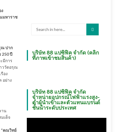
อง
สินมหาราช
Search
for:
รุณ ปาก
บริษัท 88 แปซิฟิค จำกัด (คลิก
 250 ปี
ที่ภาพเข้าชมสินค้า)
ละมีการ
าววัดอรุณ
รือง
ล อย่าง
บริษัท 88 แปซิฟิค จำกัด
จำหน่ายอุปกรณ์ไฟฟ้าแรงสูง-
ต่ำผู้นำเข้าและตัวแทนแบรนด์
ชั้นนำระดับประเทศ
นลาน
มเด็จ
ย
“คุณวิทย์