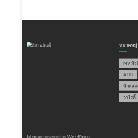
หมวดหมู่
MV มิวส
ดารา
นักแสด
วาไรตี้
Islemag
powered by
WordPress