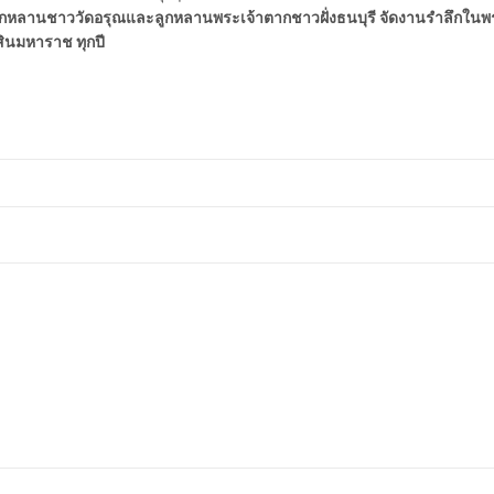
ลูกหลานชาววัดอรุณและลูกหลานพระเจ้าตากชาวฝั่งธนบุรี จัดงานรำลึกในพ
ินมหาราช ทุกปี