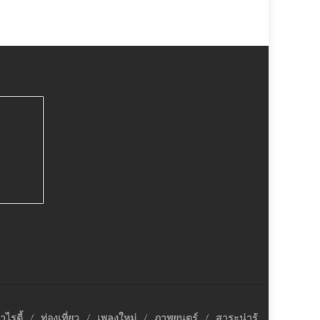
าไรตี้
ท่องเที่ยว
เพลงใหม่
ภาพยนตร์
สาระน่ารู้