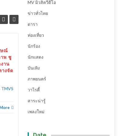
MV มิวสิควีดีโอ
ข่าวทั่วไทย
ดารา
ท่องเที่ยว
ขอเชิญร่วมงานโครงการ
นักร้อง
17
27
กษณ์
Thailand MICE Venue
นักแสดง
าพ ชู
ต.ค.
Standard
ก.ค.
ดงาน
บันเทิง
เรื่อง ขอเชิญร่วมงานโครงการ
กลางจัด
Thailand MICE Venue
ภาพยนตร์
Standard เรียน...
ณ์ TMVS
วาไรตี้
สาระน่ารู้
Read More
สาระน่ารู้
บันเทิง
,
 More
เพลงใหม่
Date