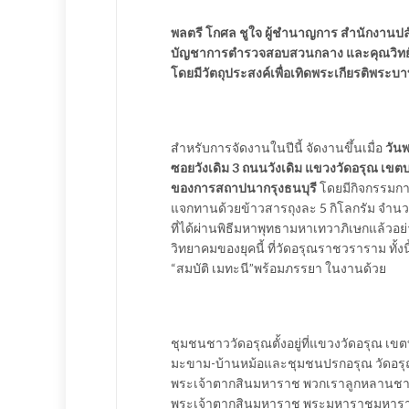
พลตรี โกศล ชูใจ ผู้ชำนาญการ สำนักงานป
บัญชาการตำรวจสอบสวนกลาง และคุณวิทย์ วั
โดยมีวัตถุประสงค์เพื่อเทิดพระเกียรติพระบา
สำหรับการจัดงานในปีนี้ จัดงานขึ้นเมื่อ
วันพ
ซอยวังเดิม 3 ถนนวังเดิม แขวงวัดอรุณ เขตบาง
ของการสถาปนากรุงธนบุรี
โดยมีกิจกรรมการ
แจกทานด้วยข้าวสารถุงละ 5 กิโลกรัม จำนวน
ที่ได้ผ่านพิธีมหาพุทธามหาเทวาภิเษกแล้วอย
วิทยาคมของยุคนี้ ที่วัดอรุณราชวราราม ทั้
“สมบัติ เมทะนี”พร้อมภรรยา ในงานด้วย
ชุมชนชาววัดอรุณตั้งอยู่ที่แขวงวัดอรุณ เ
มะขาม-บ้านหม้อและชุมชนปรกอรุณ วัดอรุณ
พระเจ้าตากสินมหาราช พวกเราลูกหลานชา
พระเจ้าตากสินมหาราช พระมหาราชมหารา