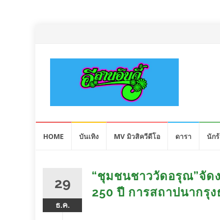
Skip
HOME
บันเทิง
MV มิวสิควีดีโอ
ดารา
นักร
to
content
“ชุมชนชาววัดอรุณ”จัด
29
250 ปี การสถาปนากรุงธน
ธ.ค.