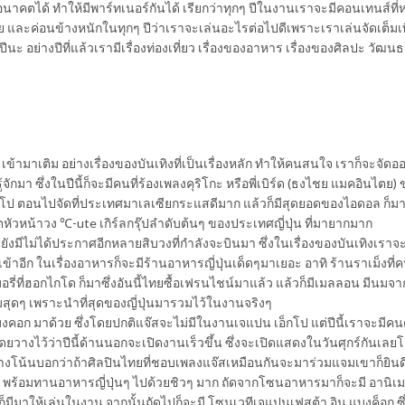
ได้ ทำให้มีพาร์ทเนอร์กันได้ เรียกว่าทุกๆ ปีในงานเราจะมีคอนเทนส์ที
าย และค่อนข้างหนักในทุกๆ ปีว่าเราจะเล่นอะไรต่อไปดีเพราะเราเล่นจัดเต็มเพิ
ปีนะ อย่างปีที่แล้วเรามีเรื่องท่องเที่ยว เรื่องของอาหาร เรื่องของศิลปะ วัฒน
 เข้ามาเติม อย่างเรื่องของบันเทิงที่เป็นเรื่องหลัก ทำให้คนสนใจ เราก็จะจัด
จักมา ซึ่งในปีนี้ก็จะมีคนที่ร้องเพลงคุริโกะ หรือพี่เบิร์ด (ธงไชย แมคอินไตย) ข
โป ตอนไปจัดที่ประเทศมาเลเซียกระแสดีมาก แล้วก็มีสุดยอดของไอดอล ก็มาซึ
หัวหน้าวง ℃-ute เกิร์ลกรุ๊ปลำดับต้นๆ ของประเทศญี่ปุ่น ที่มายากมาก
ยังมีไม่ได้ประกาศอีกหลายสิบวงที่กำลังจะบินมา ซึ่งในเรื่องของบันเทิงเรา
เข้าอีก ในเรื่องอาหารก็จะมีร้านอาหารญี่ปุ่นเด็ดๆมาเยอะ อาทิ ร้านราเม็งที
ี่ที่ฮอกไกโด ก็มาซึ่งอันนี้ไทยซื้อเฟรนไชน์มาแล้ว แล้วก็มีเมลลอน มีนมจากญี
เต็มสุดๆ เพราะนำที่สุดของญี่ปุ่นมารวมไว้ในงานจริงๆ
 แบงคอก มาด้วย ซึ่งโดยปกติแจ๊สจะไม่มีในงานเจแปน เอ็กโป แต่ปีนี้เราจะมีคนดั
โดยวางไว้ว่าปีนี้ด้านนอกจะเปิดงานเร็วขึ้น ซึ่งจะเปิดแสดงในวันศุกร์กันเล
งทางโน้นบอกว่าถ้าศิลปินไทยที่ชอบเพลงแจ๊สเหมือนกันจะมาร่วมแจมเขาก็ยิน
งค์ พร้อมทานอาหารญี่ปุ่นๆ ไปด้วยชิวๆ มาก ถัดจากโซนอาหารมาก็จะมี อานิเมะ
งก็มีมาให้เล่นในงาน จากนั้นถัดไปก็จะมี โซนเวทีเจแปนเฟสต้า อิน แบงค็อก ซึ