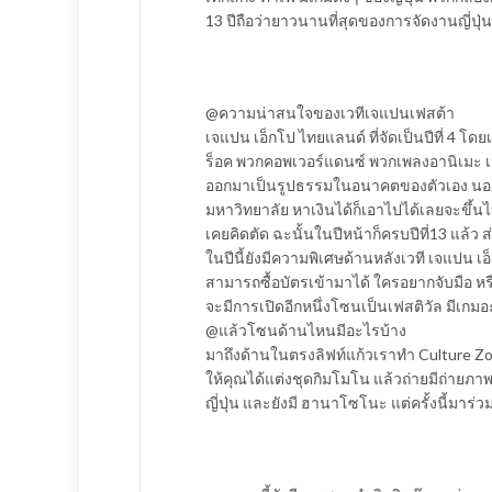
13 ปีถือว่ายาวนานที่สุดของการจัดงานญี่ป
@ความน่าสนใจของเวทีเจแปนเฟสต้า
เจแปน เอ็กโป ไทยแลนด์ ที่จัดเป็นปีที่ 4 โด
ร็อค พวกคอพเวอร์แดนซ์ พวกเพลงอานิเมะ เป็
ออกมาเป็นรูปธรรมในอนาคตของตัวเอง นอกจาก
มหาวิทยาลัย หาเงินได้ก็เอาไปได้เลยจะขึ้นไป
เคยคิดตัด ฉะนั้นในปีหน้าก็ครบปีที่13 แล้ว ส
​ในปีนี้ยังมีความพิเศษด้านหลังเวที เจแปน 
สามารถซื้อบัตรเข้ามาได้ ใครอยากจับมือ หรือ
จะมีการเปิดอีกหนึ่งโซนเป็นเฟสติวัล มีเก
@แล้วโซนด้านไหนมีอะไรบ้าง
​มาถึงด้านในตรงลิฟท์แก้วเราทำ Culture Zone
ให้คุณได้แต่งชุดกิมโมโน แล้วถ่ายมีถ่ายภาพ
ญี่ปุ่น และยังมี ฮานาโซโนะ แต่ครั้งนี้มาร่