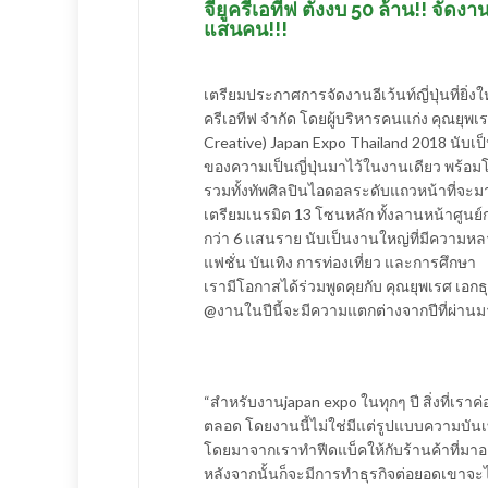
จียูครีเอทีฟ ตั้งงบ 50 ล้าน!! จ
แสนคน!!!
​เตรียมประกาศการจัดงานอีเว้นท์ญี่ปุ่นที่ยิ่
ครีเอทีฟ จำกัด โดยผู้บริหารคนแก่ง คุณยุพเ
Creative) Japan Expo Thailand 2018 นับเป็
ของความเป็นญี่ปุ่นมาไว้ในงานเดียว พร้อม
รวมทั้งทัพศิลปินไอดอลระดับแถวหน้าที่จะมา
เตรียมเนรมิต 13 โซนหลัก ทั้งลานหน้าศูนย์ก
กว่า 6 แสนราย นับเป็นงานใหญ่ที่มีความหลา
แฟชั่น บันเทิง การท่องเที่ยว และการศึกษา
​เรามีโอกาสได้ร่วมพูดคุยกับ คุณยุพเรศ เอก
@งานในปีนี้จะมีความแตกต่างจากปีที่ผ่านม
​“สำหรับงานjapan expo ในทุกๆ ปี สิ่งที่เ
ตลอด โดยงานนี้ไม่ใช่มีแต่รูปแบบความบันเ
โดยมาจากเราทำฟีดแบ็คให้กับร้านค้าที่มาอ
หลังจากนั้นก็จะมีการทำธุรกิจต่อยอดเขาจะ