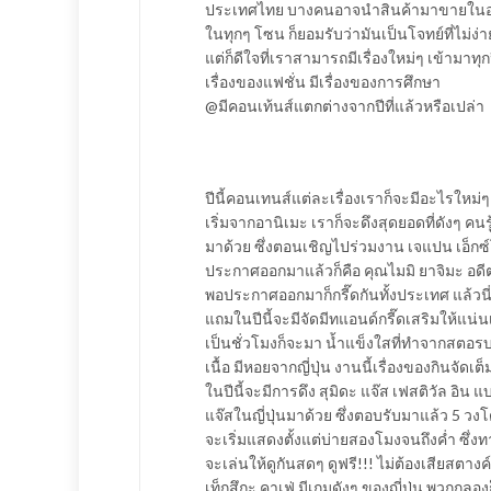
ประเทศไทย บางคนอาจนำสินค้ามาขายในอนาคต
ในทุกๆ โซน ก็ยอมรับว่ามันเป็นโจทย์ที่ไม่ง่
แต่ก็ดีใจที่เราสามารถมีเรื่องใหม่ๆ เข้ามาทุก
เรื่องของแฟชั่น มีเรื่องของการศึกษา
@มีคอนเท้นส์แตกต่างจากปีที่แล้วหรือเปล่า
ปีนี้คอนเทนส์แต่ละเรื่องเราก็จะมีอะไรใหม่ๆ
เริ่มจากอานิเมะ เราก็จะดึงสุดยอดที่ดังๆ คนรู้
มาด้วย ซึ่งตอนเชิญไปร่วมงาน เจแปน เอ็กซ์
ประกาศออกมาแล้วก็คือ คุณไมมิ ยาจิมะ อดีต
พอประกาศออกมาก็กรี๊ดกันทั้งประเทศ แล้วนี่
แถมในปีนี้จะมีจัดมีทแอนด์กรี๊ดเสริมให้แน่น
เป็นชั่วโมงก็จะมา น้ำแข็งใสที่ทำจากสตอรบอร
เนื้อ มีหอยจากญี่ปุ่น งานนี้เรื่องของกินจัด
​ในปีนี้จะมีการดึง สุมิดะ แจ๊ส เฟสติวัล อิน
แจ๊สในญี่ปุ่นมาด้วย ซึ่งตอบรับมาแล้ว 5 วง
จะเริ่มแสดงตั้งแต่บ่ายสองโมงจนถึงค่ำ ซึ่
จะเล่นให้ดูกันสดๆ ดูฟรี!!! ไม่ต้องเสียสตา
เท็กสึกะ คาเฟ่ มีเกมดังๆ ของญี่ปุ่น พวกกลอ