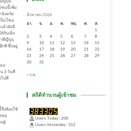
ญี่ปุ่น
ซนนี้เพิ่ม
ำจังหวัด
สิงหาคม 2026
ดเป็นโซน
อา.
จ.
อ.
พ.
พฤ.
ศ.
ส.
ล้วยังมี
1
้กับเด็ก
2
3
4
5
6
7
8
่ญี่ปุ่น
9
10
11
12
13
14
15
ที ซึ่งอยู่
16
17
18
19
20
21
22
23
24
25
26
27
28
29
30
31
ศิลป
 3 วันที่
« ก.ค.
โปที่
สถิติจำนวนผู้เข้าชม
จึงต้องใช้
องขอ
Users Today : 200
มผู้
Users Yesterday : 312