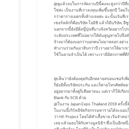
@ดูแล้วงบในการจัดงานปีนี้คงจะสูงกว่าปีที่
​ใช่ค่ะ เป็นงานที่เราลงทุนเพิ่มขึ้นทุกปี โ
กว่าตารางเมตรทั้งห้างเลยค่ะ ฉะนั้นเงินท
เซอร์หลักก็คือบริษัท โออิชิ แล้วก็มีบริษัท, อ
นอกจากนี้ยังมีฝั่งญี่ปุ่นที่บางจังหวัดอยากโ
ระดับประเทศที่ไม่อยากให้มันสูญหายไปจึงทำใ
จ้างมาก็ต้องบอกว่าบอกคนไม่มาหลอก อย่าง PI
ทำงานร่วมกันมาสิบกว่าปี เราอยากให้มาเขาก็
ใช้ในยามจำเป็นได้ เพราะเรามีมิตรภาพที่ดีก
@เห็นว่ายังต้องคุยกับอีกหลายสปอนเซอร์เพิ่
​ก็ยังมีทั้งบริษัทประกัน และก็ค่ายโทรศัพท์ห
อยู่อยากมาทั้งคู่ก็เสียดายนะ แต่เราก็ให้เกีย
Blank กับ SCB ด้วย
@ในงาน Japan Expo Thailand 2018 ครั้งนี้
​ในงานนี้เกิร์ลมีจัดกิจกรรมหารายได้จะมอบให
ว่า Hi! Project โดยได้ทำเสื้อขาย เริ่มจำ
เลย แล้วมอบให้กับทางมูลนิธิฯ ซึ่งเป็นอีกหนึ่งโ