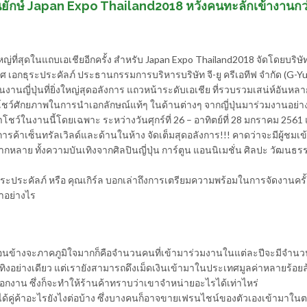
ัดงานยักษ์ Japan Expo Thailand2018 หวังคนทะลักเข้างานกว
งใหญ่ที่สุดในแถบเอเชียอีกครั้ง สำหรับ Japan Expo Thailand2018 จัดโดยบริษัท 
รศ เอกธุระประคัลภ์ ประธานกรรมการบริหารบริษัท จี-ยู ครีเอทีฟ จำกัด (G-Y
นงานญี่ปุ่นที่ยิ่งใหญ่สุดอลังการ แถวหน้าระดับเอเชีย ที่รวบรวมเสน่ห์อันห
โชว์ศักยภาพในการนำเอกลักษณ์แท้ๆ ในด้านต่างๆ จากญี่ปุ่นมาร่วมงานอย่างค
โชว์ในงานนี้โดยเฉพาะ ระหว่างวันศุกร์ที่ 26 – อาทิตย์ที่ 28 มกราคม 2561
ารค้าเซ็นทรัลเวิลด์และด้านในห้าง จัดเต็มสุดอลังการ!!! คาดว่าจะมีผู้ชมเ
กหลาย ทั้งความบันเทิงจากศิลปินญี่ปุ่น การ์ตูน แอนนิเมชั่น ศิลปะ วัฒนธ
ธุระประคัลภ์ หรือ คุณเกิร์ล บอกเล่าถึงการเตรียมความพร้อมในการจัดงานครั้ง
าอย่างไร
ราค่อนข้างจะภาคภูมิใจมากก็คือจำนวนคนที่เข้ามาร่วมงานในแต่ละปีจะมีจำนวนเ
ทิงอย่างเดียว แต่เรายังสามารถดึงเม็ดเงินเข้ามาในประเทศมูลค่าหลายร้อ
อกงาน ซึ่งก็จะทำให้ร้านค้าทราบว่าเขาจำหน่ายอะไรได้เท่าไหร่
ได้คู่ค้าอะไรยังไงต่อบ้าง ซึ่งบางคนก็อาจขายเฟรนไชน์ของตัวเองเข้ามาใน