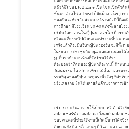
นอกจากนี้ยังมีการสอนทำมิวสิคบ๊อค กล่องดนต
แล้วก็มีโซน BtoB Zone เป็นโซนเปิดตัวสินค้
ขึ้นมา ส่วนโซน Travel ก็มีแพ็กเกจใหญ่จาก 
ของตัวเองด้วย ในส่วนของโรงหนังปีนี้ก็จะม
การศึกษา มีโรงเรียน 30-40 แห่งทั้งสายโร
บริษัทจัดหางานในญี่ปุ่นมาด้วยใครที่อยากท
หรือคนที่อยากไปเรียนและทำงานที่ประเทศญี
เสร็จแล้วก็จะมีบริษัทญี่ปุ่นรองรับ จะมีทั้งหม
ในระหว่างประชุมกันอยู่… แต่แจกแน่จะได้
@เห็นว่าด้านบนห้างก็จัดโซนไว้ด้วย
ต้องบอกว่าที่สุดของญี่ปุ่นก็คืองานนี้ ด้านบน
วัฒนธรรม ได้ไปท่องเที่ยว ได้ลิ้มลองอาหารญี
รวมที่สุดของญี่ปุ่นมาอยู่ตรงนี้จริงๆ ที่สำ
ฝรั่งเศส เก็บเงินได้หลายสิบล้านจากการเข้
เพราะเราเริ่มมาจากให้เด็กเข้าฟรี ทำฟรีเพื่
สปอนเซอร์ช่วย แต่ก่อนจะวิ่งคุยกับสปอนเซอ
ขอบคุณคนที่ช่วยให้งานนี้เกิดขึ้นมาได้จริงๆ
ติดตามศิลปิน หรือแฟนๆ ที่บินตามมา นอกจาก