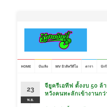
Skip
HOME
บันเทิง
MV มิวสิควีดีโอ
ดารา
นักร
to
content
จียูครีเอทีฟ ตั้งงบ 50
23
หวังคนทะลักเข้างานกว่
พ.ย.