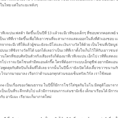
ุ่นในไทย แต่ในระยะหลังๆ
ยเวทีเจเปนเฟสต้า จัดขึ้นเป็นปีที่ 13 แล้วจะมีเวทีของเด็กๆ ที่ชอบพวกคอสเพย์
นเวทีที่เราจัดขึ้นเพื่อให้เยาวชนที่จะสามารถแสดงออกในสิ่งที่ตัวเองชอบ 
จะมีเวทีให้แล้วผู้ชนะยังจะมีโล่และเงินรางวัลให้ด้วย เป็นโซนที่เปิดบูธ
บนเวทีชิงรางวัลก็ได้ บอกได้เลยว่าเป็นเวทีที่เราตั้งใจเก็บไว้ให้กับเยาวชนจร
่วนใครที่ชอบศิลปินตัวจริงเสียงจริงก็ต้องมาที่เวทีเจแปน เอ็กโป เวทีที่แสดงแ
เอ็กโป เราจะปิดโซนทำมีทแอนด์กรี๊ด ใครที่ต้องการแบบเอ็กคูซีฟ อยากมีตแอนด์
พูดคุยกับศิลปินก็เต็มที่ได้เลย จากนั้นในปีนี้เรายังเปิดโค้งเลี้ยวขวาขนานกั
มอะไรมากมายมาลง เรียกว่าด้านนอกทุกส่วนของเซ็นทรัลเวิร์ล เราใช้หมด
 เป็นเรื่องของวัฒนธรรม ในปีนี้ก็มีการโชว์ใส่ชุดกิมโมโน มีสตูดิโอมาจากญี่
เป็นเป็นที่ระลึกกลับไป แล้วมีการสอนการเล่นชามิเซ็ง เด็กมาเรียนได้ มีการเ
วมกับ อานิเมะ เรียวมะก็มาภาคใหม่