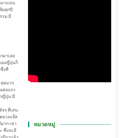
่หนาแน่น
่มทุกปี
ธรรม มี
ออกมาเลย
องญี่ปุ่นก็
่งที่
จะสุดมาก
่คนต่อแถว
่ปุ่น มี
งๆ ที่เล่น
ยโดยวงแจ๊ส
ดีมาก เขา
หมวดหมู่
 ซึ่งจะมี
่งมีมาแล้ว