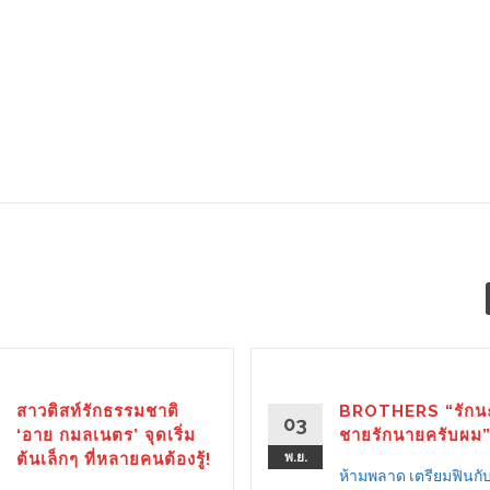
สาวติสท์รักธรรมชาติ
BROTHERS “รักนะ
03
‘อาย กมลเนตร’ จุดเริ่ม
ชายรักนายครับผม
ต้นเล็กๆ ที่หลายคนต้องรู้!
พ.ย.
ห้ามพลาด เตรียมฟินก