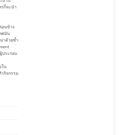
กโป ไป
หร่ก็จะนำ
ค่อนข้าง
เทศมัน
พม่าด้วยซ้ำ
pment
ผู้ประกอบ
่งใน
รทำกิจกรรม