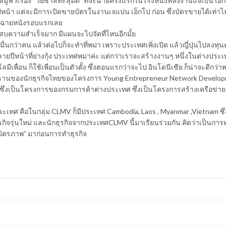
ลมูฟวี่เรื่อง “วัยซ่าส์ทะลุมิติ” ที่จะฉายครั้งแรกในโรงหนังหลังงานแจเปน เอ็
ีหน้า แต่จะมีการเปิดขายบัตรในงานเจแปน เอ็กโป ก่อน ซึ่งบัตรขายได้เท่าไ
ันฉายหนังรอบแรกเลย
สบความสำเร็จมาก มีแผนจะไปจัดที่ไหนอีกมั้ย
นกว่าคน แล้วต่อไปก็จะทำที่พม่า เพราะประเทศเพิ่งเปิด แล้วญี่ปุ่นไปลงทุน
ดปลายปีหน้าที่ย่างกุ้ง ประเทศพม่าค่ะ แต่กว่าเราจะสร้างงานๆ หนึ่งในต่างประ
์ลมีเพื่อน ก็ใช้เพื่อนเป็นตัวตั้ง ซึ่งตอนแรกว่าจะไป อินโดนีเซีย ก็น่าจะดีกว่า
นประธานของนักธุรกิจไทยของโครงการ Young Entrepreneur Network Develo
ซึ่งเป็นโครงการของกรมการค้าต่างประเทศ ซึ่งเป็นโครงการสร้างเครือข่าย
ระเทศ คือในกลุ่ม CLMV ก็มีประเทศ Cambodia, Laos , Myanmar ,Vietnam ซึ
รกิจรุ่นใหม่ และนักธุรกิจจากประเทศCLMV นี้มาเรียนร่วมกัน คิดว่าเป็นกา
“มิตรภาพ” มาก่อนการทำธุรกิจ