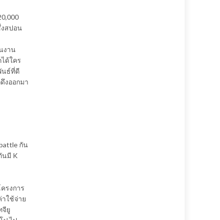
 20,000
ึ่งสปอน
ป็นงาน
กได้ใคร
ธ์ที่ดี
รถดึงออกมา
battle กัน
กันมี K
่อโครงการ
่าใช้จ่าย
จียู