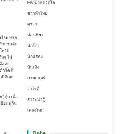
MV มิวสิควีดีโอ
ข่าวทั่วไทย
ดารา
ท่องเที่ยว
 หรือพวกเจ
แล้วสานฝัน
นักร้อง
ให้10
นักแสดง
ิงๆ ไม่
จ๊สค่ะ
บันเทิง
กรี๊ด ก็
บบีทีเอส
ภาพยนตร์
วาไรตี้
ปุ่น เพื่อ
สาระน่ารู้
ขียนพู่กัน
เพลงใหม่
Date