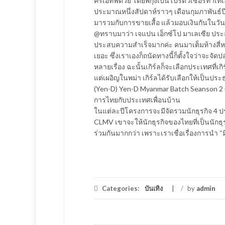
ครีเอทีฟด้วย โดยพี่กุ้งเป็นโปรดิวเซอร์ทำเทเ
ประมาณหนึ่งสัปดาห์ราวๆ เดือนกุมภาพันธ์ป
มารวมกับการขายเสื้อ แล้วมอบเงินกันในว
@ทราบมาว่า เจแปน เอ็กซ์โป มาเลเซีย ประ
ประสบความสำเร็จมากค่ะ คนมาเต็มห้างสี่หมื่
เยอะ ซึ่งเราเองก็ถนัดทางนี้ก็ตั้งใจว่าจะจั
หลายเรื่อง ฉะนั้นเกิร์ลก็จะเลือกประเทศที่เกิร
แต่เผอิญในพม่า เกิร์ลได้รับเลือกให้เป็
(Yen-D) Yen-D Myanmar Batch Seanson 2 
การไทยกับประเทศเพื่อนบ้าน
ในแต่ละปีโครงการจะมีจัดรวมนักธุรกิจ 4 ป
CLMV เขาจะให้นักธุรกิจของไทยที่เป็นนักธุ
ร่วมกันมากกว่า เพราะเราเชื่อเรื่องการนำ 
Categories:
บันเทิง
/
by
admin