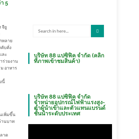
่า 5
จียู
Search
u
for:
ลากหลาย
ับคั่ง
 และ
บริษัท 88 แปซิฟิค จำกัด (คลิก
ที่ภาพเข้าชมสินค้า)
ข้าร่วมงาน
รรม อาหาร
นี้
บริษัท 88 แปซิฟิค จำกัด
จำหน่ายอุปกรณ์ไฟฟ้าแรงสูง-
ต่ำผู้นำเข้าและตัวแทนแบรนด์
ชั้นนำระดับประเทศ
พิ่มขึ้น
ยล้านบาท
ตลาด