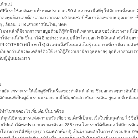
แล้วแน่
ดยในปีนี้เราใช้งบจัดงานทั้งหมดประมาณ 50 ล้านบาท เนื้อที่ๆ ใช้จัดงานทั้งหมด
ี่เราลงทุนก็มาเลยต้องเอามาจากเหล่าสปอนเซอร์ ซึ่งเราต้องขอขอบคุณมากๆ ซ
ีซูซุ , อีออน , JTB ,สายการบินไทย, ปตท
ปรโมท แล้วก็มีจากการขายบูธด้วย ก็รู้สึกดีใจที่เหล่าสปอนเซอร์เห็นว่างานนี้เ
ห้งานนี้เกิดขึ้นมาได้ อีกอย่างงานแบบนี้ถ้าใครบอกว่ามีเงินแล้วจัดได้ อยา
KOTARO (พิโก ทาโร่) คิวแน่นถึงปีไหนแล้วไม่รู้ แต่ความที่เรามีความสัมพัน
บอกว่าเดี๋ยวจะเคลียร์คิวให้ เราก็รู้สึกว่าเรามีอาวุธหลายๆ จุดที่เราสามา
ับญี่ปุ่นเยอะมาก
ม
ลายอัน เพราะเราให้เอ็กคูซีฟในเรื่องของตัวสินค้าด้วย ซึ่งบอกตรงๆบางอันก็มี 
รติกับคนที่เป็นคู่ค้าเรานะ นอกจากนี้ก็มีคุยกับสถาบันการเงินอยู่หลายที่เหมือน
มีทำโปรเจคอะไรเพิ่มเติมขึ้นมาด้วย
้มูลนิธิสายธารแห่งความหวัง เพื่อช่วยเด็กที่เป็นมะเร็งในขั้นสุดท้าย ใช้ชื
หน่ายไปแล้วได้พอประมาณราคาตัวละ 288 บาท โดยรายได้ทั้งหมด ไม่มีการหักค
ครงการที่มี พี่กุ้ง (ศรุดา นิ่มพิทักษ์พงษ์) เป็นผู้ร่วมหลักในการทำร่วมกับบริษัท