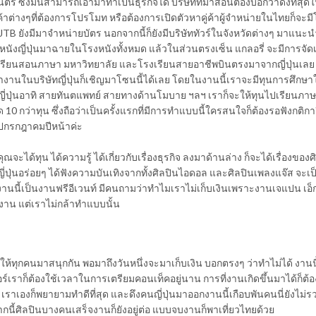
รี ซึ่งมันสามารถเอามาทำเป็นธุรกิจได้ บริษัทที่มาสอนต้องบอกว่าดังที่สุดใน
าต่างๆที่ต้องการโปรโมท หรือต้องการเปิดตัวหาคู่ค้าผู้จำหน่ายในไทยก็จะมีโ
JTB ยังมีมาจำหน่ายบัตร นอกจากนี้ก็ยังมีบริษัททัวร์ในจังหวัดต่างๆ มาแนะน
ีหนังญี่ปุ่นมาฉายในโรงหนังทั้งหมด แล้วในส่วนตรงเซ็น แกลอรี่ จะมีการจั
งเรียนสอนภาษา มหาวิทยาลัย และโรงเรียนสายอาชีพบินตรงมาจากญี่ปุ่นเลย แ
ำงานในบริษัทญี่ปุ่นก็เชิญมาโซนนี้ได้เลย โดยในงานนี้เราจะมีทุนการศึกษาให
่ปุ่นอาทิ สายทันตแพทย์ สายทางด้านโมบาย ฯลฯ เราก็จะให้ทุนไปเรียนภาษาที
ด 10 กว่าทุน ซึ่งถือว่าเป็นครั้งแรกที่มีการทำแบบนี้ใครสนใจก็ต้องรอฟังกติกาอีก
ไปกรกฎาคมปีหน้าค่ะ
คุณจะได้ทุน ได้ความรู้ ได้เกี่ยวกับเรื่องธุรกิจ ลงมาด้านล่าง ก็จะได้เรื่องของ
่ปุ่นอร่อยๆ ได้ฟังความบันเทิงจากทั้งศิลปินไอดอล และศิลปินเพลงแจ๊ส จะเป็น
คัญงานนี้เป็นงานฟรีอีเวนท์ มีคนถามว่าทำไมเราไม่เก็บเงินเพราะงานเจแปน เอ็ก
างาน แต่เราไม่กล้าทำแบบนั้น
อให้ทุกคนมาสนุกกัน พอมาถึงวันหนึ่งจะมาเก็บเงิน บอกตรงๆ ว่าทำไม่ได้ งานนี้
ร์เราก็ต้องใช้เวลาในการเตรียมคอนเท็คอยู่นาน การที่งานเกิดขึ้นมาได้ก็ต้
 เราเองก็พยายามทำดีที่สุด และดึงคนญี่ปุ่นมาออกงานนี้เกือบพันคนนี่ยังไม่รว
นี้ศิลปินบางคนเสร็จงานก็ยังอยู่ต่อ แบบจบงานก็พาเที่ยวไทยด้วย