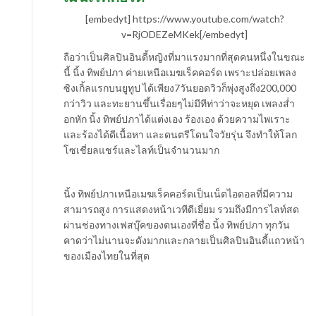
[embedyt] https://www.youtube.com/watch?
v=RjODEZeMKek[/embedyt]
ถือว่าเป็นศิลปินอินดี้หญิงที่มาแรงมากที่สุดคนหนึ่งในขณะ
นี้ นิ้ง ทิพย์ปภา ค่ายเหนือเมฆเร็คคอร์ด เพราะปล่อยเพลง
ซิงเกิ้ลแรกบนยูทูป ได้เพียง7วันยอดวิวก็พุ่งสูงถึง200,000
กว่าวิว และทะยานขึ้นเรื่อยๆไม่มีทีท่าว่าจะหยุด เพลงส่ำ
อกหัก นิ้ง ทิพย์ปภาได้แต่งเอง ร้องเอง ด้วยความไพเราะ
และร้องได้ดีเนื้อหา และดนตรีโดนใจวัยรุ่น จึงทำให้โลก
โซเชี่ยลแชร์และไลท์เป็นจำนวนมาก
นิ้ง ทิพย์ปภาเหนือเมฆเร็คคอร์ดเป็นเน็ตไอดอลที่มีความ
สามารถสูง การแสดงหน้าเวทีดีเยี่ยม รวมถึงมีการไลท์สด
ผ่านช่องทางเฟสบุ๊คของตนเองที่ชื่อ นิ้ง ทิพย์ปภา ทุกวัน
คาดว่าไม่นานจะดังมากและกลายเป็นศิลปินอินดี้แถวหน้า
ของเมืองไทยในที่สุด