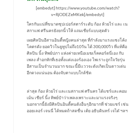
[embedyt] https://www.youtube.com/watch?
v=RjODEZeMKek[/embedyt]
ใครกันแน่ที่ขนาดซุปเปอร์สตาร์ระดับ ก้อง ห้วยไร่ และ เน
สกาแฟ ศรีนครยังยกนิ้วให้ แถมเชียร์แบบสุดตัว
เผยศิลปินอีสานอินดี้หญิงคนล่าสุด ที่กำลังมาแรงแซงโค้ง
โคตรดัง ยอดวิวในยูทูปไม่ถึง10วัน ได้ 300,000วิว ที่แท้คือ
ศิลปิน นิ้ง ทิพย์ปภา แห่งค่ายเหนือเมฆเร็คคอร์ดนี่เอง กับ
เพลง ส่ำอกหักที่เธอทั้งแต่งเองร้องเอง ไพเราะถูกใจวัยรุ่น
อีสานเป็นจำนวนมาก ขณะนี้มีเเววจะดังเกิดเป็นดาวเด่น
อีกดวงแน่นอน ต้องจับตาแบบใกล้ชิด
ล่าสุด ก้อง ห้วยไร่ และเนสกาแฟ ศรีนคร ได้แชร์และคอม
เม้น เชียร์ นิ้ง ทิพย์ป๋าว่าเพลงเพราะและมาแรงจริงๆ
นอกจากนี้ยังมีศิลปินอินดี้คนดังอื่นๆอีกมากที่ ช่วยแชร์ เช่น
ออยเลอร์ เจนนี่ ได้หมดถ้าสดชื่น เต้ย อธิบดินทร์ เจได๋ ฯลฯ