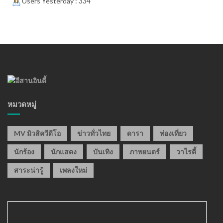
Users Yesterday : 334
หมวดหมู่
MV มิวสิควีดีโอ
ข่าวทั่วไทย
ดารา
ท่องเที่ยว
นักร้อง
นักแสดง
บันเทิง
ภาพยนตร์
วาไรตี้
สาระน่ารู้
เพลงใหม่