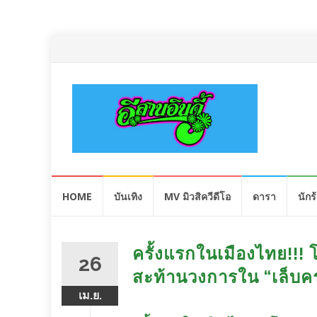
Skip
HOME
บันเทิง
MV มิวสิควีดีโอ
ดารา
นักร
to
content
ครั้งแรกในเมืองไทย!!! โอ
26
สะท้านวงการใน “เล็บค
เม.ย.