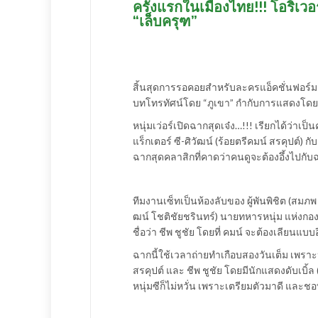
ครั้งแรกในเมืองไทย!!! โอริเวอ
“เล็บครุฑ”
สิ้นสุดการรอคอยสำหรับละครแอ็คชั่นฟอร์มย
บทโทรทัศน์โดย “ภูเขา” กำกับการแสดงโดยผู้กำ
หนุ่มเว่อร์เปิดฉากสุดเจ๋ง…!!! เรียกได้ว่า
แร็กเตอร์ ซี-ศิวัฒน์ (ร้อยตรีคมน์ สรคุปต์) กับ
ฉากสุดคลาสิกที่คาดว่าคนดูจะต้องอึ้งไปกับ
ทีมงานเซ็ทเป็นห้องลับของ ผู้พันพิชิต (สมภพ
ฒน์ โชติชัยชรินทร์) นายทหารหนุ่ม แห่งกอง
ชื่อว่า ชีพ ชูชัย โดยที่ คมน์ จะต้องเลียนแบ
ฉากนี้ใช้เวลาถ่ายทำเกือบสองวันเต็ม เพราะหน
สรคุปต์ และ ชีพ ชูชัย โดยมีนักแสดงดับเบิ้
หนุ่มซีก็ไม่หวั่น เพราะเตรียมตัวมาดี และชอ