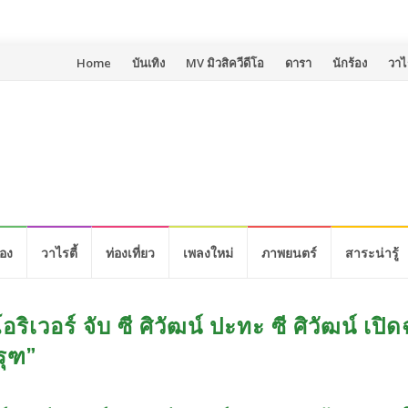
Skip
Home
บันเทิง
MV มิวสิควีดีโอ
ดารา
นักร้อง
วาไร
to
content
้อง
วาไรตี้
ท่องเที่ยว
เพลงใหม่
ภาพยนตร์
สาระน่ารู้
ริเวอร์ จับ ซี ศิวัฒน์ ปะทะ ซี ศิวัฒน์ เปิ
รุฑ”