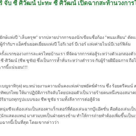
ร์ จับ ซี ศิวัฒน์ ปะทะ ซี ศิวัฒน์ เปิดฉากสะท้านวงกา
ักษ์แห่งปี “เล็บครุฑ” จากปลายปากกาของนักเขียนชื่อก้อง “พนมเทียน” ดัด
กับฯ แอ็คชั่นยอดเยี่ยมแห่งปี โอริเวอร์ บีเวอร์ แห่งค่ายไนน์บีเวอร์ฟิล์ม
เป็นครั้งแรกของวงการละครไทยบ้านเรา ที่จัดฉากการต่อสู้ระหว่างตัวเอกสองตั
 ซี-ศิวัฒน์ (ชีพ ชูชัย) ซึ่งเป็นการห้ำหั่นระหว่างตำรวจ กับผู้ร้ายฝีมือฉกาจ ถือไ
ฉากนี้แน่นอน!!!
 เบญจาทิกุล) ผบ.หน่วยงานความมั่นคงแห่งค่ายพยัคฆ์คำรน ซึ่ง ร้อยตรีคมน์ สรค
ทัพบกไทย ให้มาปฏิบัติภารกิจลับโดยปลอมตัวเป็นวายร้ายคนหนึ่งของสมาคมสิ่
บอิริยาบถทุกรูปแบบของ ชีพ ชูชัย รวมทั้งลีลาการต่อสู้ด้วย
ุ่มซีจะต้องเล่นเป็นสองคาแร็กเตอร์ที่ต้องเล่นฉากบู๊แอ๊คชั่น คือต้องเล่นเป็น
ล (นักแสดงแทน) มาสวมบทเป็นฝ่ายตรงข้าม ทำให้การถ่ายทำต้องเพิ่มขึ้นเป็นเท
บฉากนี้เป็นที่สุด โดยเขากล่าวว่า