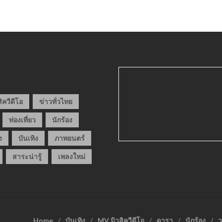
ิควีดีโอ
ข่าวทั่วไทย
ท่องเที่ยว
นักร้อง
ง
บันเทิง
ภาพยนตร์
สาระน่ารู้
เพลงใหม่
Home
บันเทิง
MV มิวสิควีดีโอ
ดารา
นักร้อง
ว