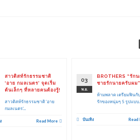
สาวติสท์รักธรรมชาติ
BROTHERS “รักนะ
03
‘อาย กมลเนตร’ จุดเริ่ม
ชายรักนายครับผม
ต้นเล็กๆ ที่หลายคนต้องรู้!
พ.ย.
ห้ามพลาด เตรียมฟินก
สาวติสท์รักธรรมชาติ ‘อาย
รักของหนุ่มๆ 5 รูปแบบ..
กมลเนตร’...
บันเทิง
Read
ง
Read More