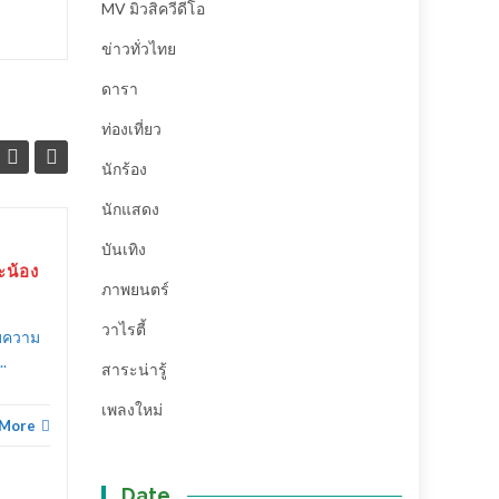
MV มิวสิควีดีโอ
ข่าวทั่วไทย
ดารา
ท่องเที่ยว
นักร้อง
นักแสดง
บันเทิง
สถาบันดนตรี เมโลดี้พลัส
25
12
น้อง
School of dance and
ภาพยนตร์
”
ต.ค.
Music จัดงาน “
ก.ย.
MelodyPlus Battle
วาไรตี้
ับความ
2020 ” (ชมคลิป)
.
สาระน่ารู้
สถาบันดนตรี เมโลดี้พลัส
เพลงใหม่
School of dance and Music
 More
บันเทิง
,
จัดงาน “ MelodyPlus Battle
2020...
Date