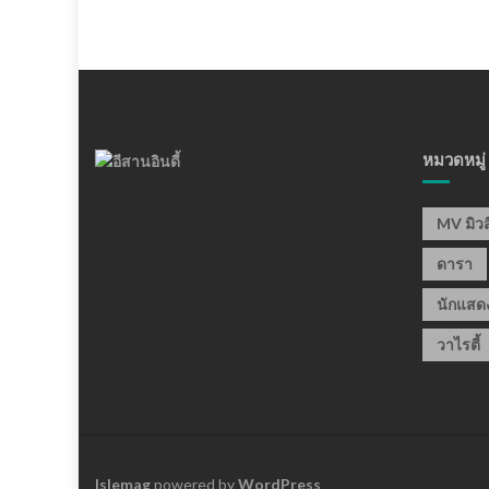
หมวดหมู่
MV มิวส
ดารา
นักแสด
วาไรตี้
Islemag
powered by
WordPress