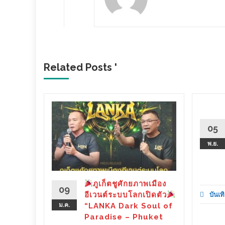
Related Posts '
วหนัง
05
มา (ชม
พ.ย.
ce” เปิด
องหมา ...
ภูเก็ตชูศักยภาพเมือง
09
อีเวนต์ระบบโลกเปิดตัว
บันเทิ
d More
ม.ค.
“LANKA Dark Soul of
Paradise – Phuket