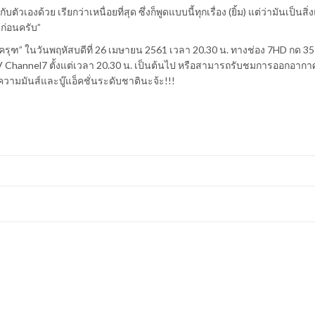
ับตัวเองด้วย เรียกว่าเหนื่อยที่สุด ซึ่งก็พูดแบบนี้ทุกเรื่อง (ยิ้ม) แต่ว่ามันเป็นส
าก่อนครับ”
รุฑ” ในวันพฤหัสบดีที่ 26 เมษายน 2561 เวลา 20.30 น. ทางช่อง 7HD กด 3
V Channel7 ตั้งแต่เวลา 20.30 น. เป็นต้นไป หรือสามารถรับชมการออกอากา
ามมันส์และบู๊แอ็คชั่นระดับชาตินะจ้ะ!!!