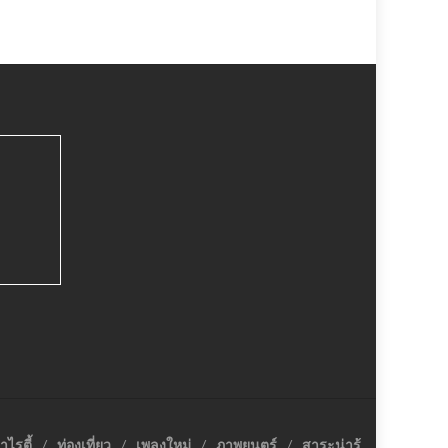
าไรตี้
ท่องเที่ยว
เพลงใหม่
ภาพยนตร์
สาระน่ารู้