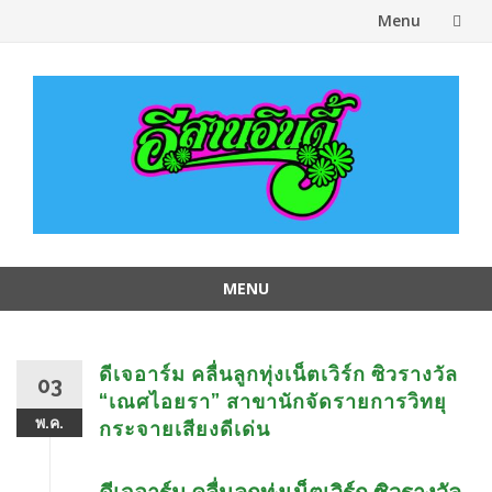
Menu
Skip
to
content
MENU
Skip
to
content
ดีเจอาร์ม คลื่นลูกทุ่งเน็ตเวิร์ก ซิวรางวัล
03
“เณศไอยรา” สาขานักจัดรายการวิทยุ
พ.ค.
กระจายเสียงดีเด่น