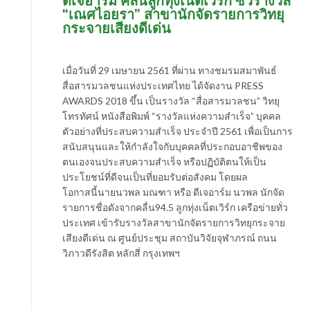
ดีเจอาร์ม คลื่นลูกทุ่งเน็ตเวิร์ก ซิวรางวัล
“เณศไอยรา” สาขานักจัดรายการวิทยุ
กระจายเสียงดีเด่น
เมื่อวันที่ 29 เมษายน 2561 ที่ผ่าน ทางชมรมสมาพันธ์
สื่อสารมวลชนแห่งประเทศไทย ได้จัดงาน PRESS
AWARDS 2018 ขึ้น เป็นรางวัล “สื่อสารมวลชน” วิทยุ
โทรทัศน์ หนังสือพิมพ์ “รางวัลแห่งความสำเร็จ” บุคคล
ตัวอย่างที่ประสบความสำเร็จ ประจำปี 2561 เพื่อเป็นการ
สนับสนุนและให้กำลังใจกับบุคคลที่ประกอบอาชีพของ
ตนเองจนประสบความสำเร็จ หรือปฏิบัติตนให้เป็น
ประโยชน์ที่ดีจนเป็นที่ยอมรับต่อสังคม โดยผล
โอกาสนี้นายนวพล มณฑา หรือ ดีเจอาร์ม นวพล นักจัด
รายการชื่อดังจากคลื่น94.5 ลูกทุ่งเน็ตเวิร์ก เครือข่ายทั่ว
ประเทศ เข้ารับรางวัลสาขานักจัดรายการวิทยุกระจาย
เสียงดีเด่น ณ ศูนย์ประชุม สถาบันวิจัยจุฬาภรณ์ ถนน
วิภาวดีรังสิต หลักสี่ กรุงเทพฯ