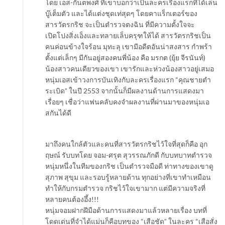
โดย เอส-กันตพงศ์ ที่เขาบอกว่าเป็นละครเรื่องแรกที่ได้เล่น
บู๊เต็มตัว และได้แต่งชุดเท่สุดๆ โดยคาแร็กเตอร์ของ
สารวัตรกริช จะเป็นตำรวจตงฉิน ที่มีความตั้งใจจะ
เปิดโปงสิ่งเอ็งและทลายเล็บครุฑให้ได้ สารวัตรกริชเป็น
คนค่อนข้างใจร้อน มุทะลุ เขามีอดีตอันน่าสงสาร กำพร้า
ตั้งแต่เล็กๆ มีกันอยู่สองคนพี่น้อง คือ มรกต (ยุ้ย จีรนันท์)
น้องสาวคนเดียวของเขา เขารักและห่วงน้องสาวอยู่เสมอ
หนุ่มเอสเข้าวงการบันเทิงกับละครเรื่องแรก “คุณชายตำ
ระเบิด” ในปี 2553 จากนั้นก็มีผลงานด้านการแสดงมา
เรื่อยๆ เชื่อว่าแฟนคลับคงจำผลงานที่ผ่านมาของหนุ่มเอ
สกันได้ดี
มาถึงคนใกล้ตัวและคนที่สารวัตรกริชไว้ใจที่สุดก็คือ อุก
ฤษณ์ รับบทโดย จอม-ศรุต สุวรรณภักดี กับบทบาทตำรวจ
หนุ่มหนึ่งในทีมของกริช เป็นตำรวจมือดี ท่าทางของเขาดู
สุภาพ สุขุม และรอบรู้หลายด้าน ทุกอย่างที่เขาทำเหมือน
ทำให้กับกรมตำรวจ กริชไว้ใจเขามาก แต่มีความจริงที่
หลายคนต้องอึ้ง!!!
หนุ่มจอมฝากฝีมือด้านการแสดงมาแล้วหลายเรื่อง บทที่
โดดเด่นที่จำได้แม่นก็คือบทของ “เสือชัด” ในละคร “เสือสั่ง