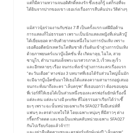
แต่ก็มีความหวานจนอดิศักดิ์หลงรัก ซึ่งเธอก็รู้ แต่ก็รอที่จะ
ได้ยินจากปากของเขา เธอเก่งเรื่องการสืบค้นประวัติต่างๆ
แม้สาวนุ้ยร่วมงานกับช่อง 7 สี เป็นครั้งแรก แต่ฝีมือด้าน
การแสดงก็ไม่ธรรมดา เพราะเป็นนักแสดงหญิงที่เล่นคิวบู๊
ได้เยี่ยมยอด หาจับตัวยากคนหนึ่งในวงการบันเทิง เพราะ
เธอคืออดีตนักเทควันโดทีมชาติ เริ่มต้นเข้าสู่วงการบันเทิง
ด้วยภาพยนตร์แนวบู๊แอ็คชั่น ทั้ง เกิดมาลุย, ไฉไล, สวย
ซามูไร, ตำนานสมเด็จพระนเรศวรภาค 3, เร็วทะลุเร็ว
และอีกหลายๆ เรื่อง จนกระทั่งเข้าสู่วงการละครเรื่องแรก
“ตะวันเดือด” ทางช่อง 3 บทบาทที่เธอได้รับส่วนใหญ่นั้นมัก
จะมีฉากบู๊แอ็คชั่นมาให้เธอได้แสดงความสามารถอยู่เสมอ
จนกระทั่งมาถึงละคร “เล็บครุฑ” ที่เธอบอกว่า ต้องขอบคุณ
พี่เว่อร์ที่ให้เธอได้เป็นส่วนหนึ่งของละครฟอร์มยักษ์เรื่องนี้
แต่ละคน แต่ละนางมี profile ที่ไม่ธรรมดาเรียกได้ว่าเชี๊
ยะๆ เพราะฉะนั้นหน่วยเฉพาะกิจ SFA027 จึงมีเสน่ห์ที่
แฟนๆ ละครต่างเทใจให้ โดยเฉพาะหนุ่มๆ ที่มีสาวๆ ต่าง
กรี๊ดกร๊าดดด และขอเป็นแฟนคลับหน่วยเฉพาะ SFA027
กันไปเรียบร้อยแล้วจ้า!!!
และอย่าลืมติดตามชมละครฟอร์มยักษ์แห่งปี “เล็บครุฑ”