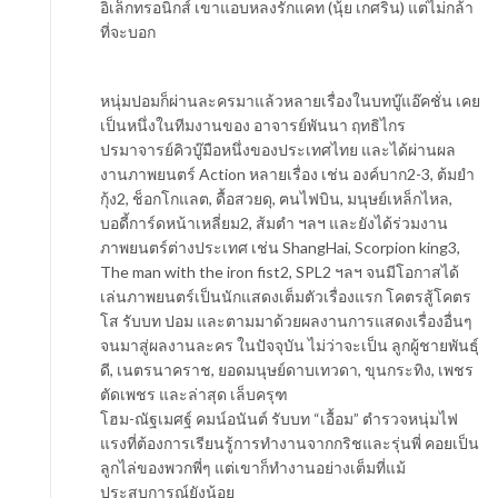
อิเล็กทรอนิกส์ เขาแอบหลงรักแคท (นุ้ย เกศริน) แต่ไม่กล้า
ที่จะบอก
หนุ่มปอมก็ผ่านละครมาแล้วหลายเรื่องในบทบู๊แอ๊คชั่น เคย
เป็นหนึ่งในทีมงานของ อาจารย์พันนา ฤทธิไกร
ปรมาจารย์คิวบู๊มือหนึ่งของประเทศไทย และได้ผ่านผล
งานภาพยนตร์ Action หลายเรื่อง เช่น องค์บาก2-3, ต้มยำ
กุ้ง2, ช็อกโกแลต, ดื้อสวยดุ, ฅนไฟบิน, มนุษย์เหล็กไหล,
บอดี้การ์ดหน้าเหลี่ยม2, ส้มตำ ฯลฯ และยังได้ร่วมงาน
ภาพยนตร์ต่างประเทศ เช่น ShangHai, Scorpion king3,
The man with the iron fist2, SPL2 ฯลฯ จนมีโอกาสได้
เล่นภาพยนตร์เป็นนักแสดงเต็มตัวเรื่องแรก โคตรสู้โคตร
โส รับบท ปอม และตามมาด้วยผลงานการแสดงเรื่องอื่นๆ
จนมาสู่ผลงานละคร ในปัจจุบัน ไม่ว่าจะเป็น ลูกผู้ชายพันธุ์
ดี, เนตรนาคราช, ยอดมนุษย์ดาบเทวดา, ขุนกระทิง, เพชร
ตัดเพชร และล่าสุด เล็บครุฑ
โฮม-ณัฐเมศฐ์ คมน์อนันต์ รับบท “เอื้อม” ตำรวจหนุ่มไฟ
แรงที่ต้องการเรียนรู้การทำงานจากกริชและรุ่นพี่ คอยเป็น
ลูกไล่ของพวกพี่ๆ แต่เขาก็ทำงานอย่างเต็มที่แม้
ประสบการณ์ยังน้อย