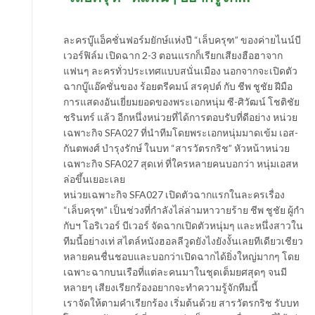
ละครบู๊แอ็คชั่นฟอร์มยักษ์แห่งปี “เล็บครุฑ” ของค่ายไนน์บี
เวอร์ฟิล์ม เปิดฉาก 2-3 ตอนแรกก็เรียกเสียงฮือฮาจาก
แฟนๆ ละครทั่วประเทศแบบสนั่นเมือง นอกจากจะเปิดตัว
ฉากบู๊แอ๊คชั่นของ ร้อยตรีคมน์ สรคุปต์ กับ ชีพ ชูชัย ฝีมือ
การแสดงอันเยี่ยมยอดของพระเอกหนุ่ม ซี-ศิวัฒน์ โชติชัย
ชรินทร์ แล้ว อีกหนึ่งหน่วยที่ได้การตอบรับที่ดีอย่าง หน่วย
เฉพาะกิจ SFA027 ที่นำทีมโดยพระเอกหนุ่มมาดเข้ม เอส-
กันตพงศ์ บำรุงรักษ์ ในบท “สารวัตรกริช” หัวหน้าหน่วย
เฉพาะกิจ SFA027 สุดเท่ ที่ใครหลายคนบอกว่า หนุ่มเอสห
ล่อขึ้นเยอะเลย
หน่วยเฉพาะกิจ SFA027 เปิดตัวฉากแรกในละครเรื่อง
“เล็บครุฑ” เป็นช่วงที่กำลังไล่ล่ามหาวายร้าย ชีพ ชูชัย ผู้กำ
กับฯ โอริเวอร์ บีเวอร์ จัดฉากเปิดตัวหนุ่มๆ และหนึ่งสาวใน
ทีมนี้อย่างเท่ สไตล์หนังฮอลลีวูดยังไงยังงั้นเลยทีเดียวเชียว
หลายคนชื่นชอบและบอกว่าเปิดฉากได้ยิ่งใหญ่มากๆ โดย
เฉพาะฉากบนเรือที่แต่ละคนมาในชุดเต็มยศสุดๆ จนมี
หลายๆ เสียงเรียกร้องอยากจะทำความรู้จักทีมนี้
เราจัดให้ตามคำเรียกร้อง เริ่มต้นด้วย สารวัตรกริช รับบท