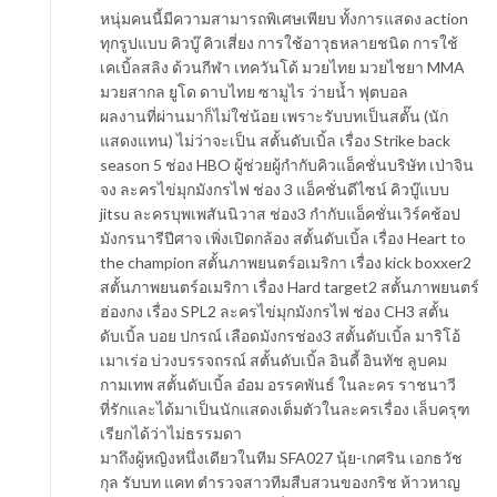
หนุ่มคนนี้มีความสามารถพิเศษเพียบ ทั้งการแสดง action
ทุกรูปแบบ คิวบู๊ คิวเสี่ยง การใช้อาวุธหลายชนิด การใช้
เคเบิ้ลสลิง ด้วนกีฬา เทควันโด้ มวยไทย มวยไชยา MMA
มวยสากล ยูโด ดาบไทย ซามูไร ว่ายน้ำ ฟุตบอล
ผลงานที่ผ่านมาก็ไม่ใช่น้อย เพราะรับบทเป็นสตั๊น (นัก
แสดงแทน) ไม่ว่าจะเป็น สตั้นดับเบิ้ล เรื่อง Strike back
season 5 ช่อง HBO ผู้ช่วยผู้กำกับคิวแอ็คชั่นบริษัท เป่าจิน
จง ละครไข่มุกมังกรไฟ ช่อง 3 แอ็คชั่นดีไซน์ คิวบู๊แบบ
jitsu ละครบุพเพสันนิวาส ช่อง3 กำกับแอ็คชั่นเวิร์คช้อป
มังกรนารีปีศาจ เพิ่งเปิดกล้อง สตั้นดับเบิ้ล เรื่อง Heart to
the champion สตั้นภาพยนตร์อเมริกา เรื่อง kick boxxer2
สตั้นภาพยนตร์อเมริกา เรื่อง Hard target2 สตั้นภาพยนตร์
ฮ่องกง เรื่อง SPL2 ละครไข่มุกมังกรไฟ ช่อง CH3 สตั้น
ดับเบิ้ล บอย ปกรณ์ เลือดมังกรช่อง3 สตั้นดับเบิ้ล มาริโอ้
เมาเร่อ บ่วงบรรจถรณ์ สตั้นดับเบิ้ล อินดี้ อินทัช ลูบคม
กามเทพ สตั้นดับเบิ้ล อ๋อม อรรคพันธ์ ในละคร ราชนาวี
ที่รักและได้มาเป็นนักแสดงเต็มตัวในละครเรื่อง เล็บครุฑ
เรียกได้ว่าไม่ธรรมดา
มาถึงผู้หญิงหนึ่งเดียวในทีม SFA027 นุ้ย-เกศริน เอกธวัช
กุล รับบท แคท ตำรวจสาวทีมสืบสวนของกริช ห้าวหาญ