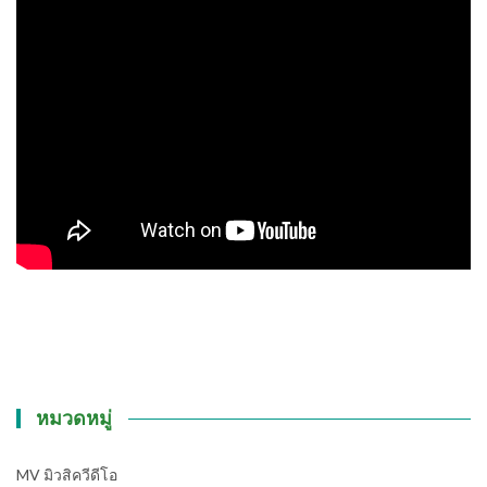
หมวดหมู่
MV มิวสิควีดีโอ