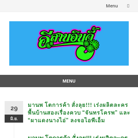
Menu
Skip
to
content
MENU
Skip
to
content
มานพ โตการค้า สั่งลุย!!! เร่งผลิตละคร
29
พื้นบ้านสองเรื่องควบ “จันทรโครพ” และ
มิ.ย.
“ผาแดงนางไอ่” ลงจอไอพีเอ็ม