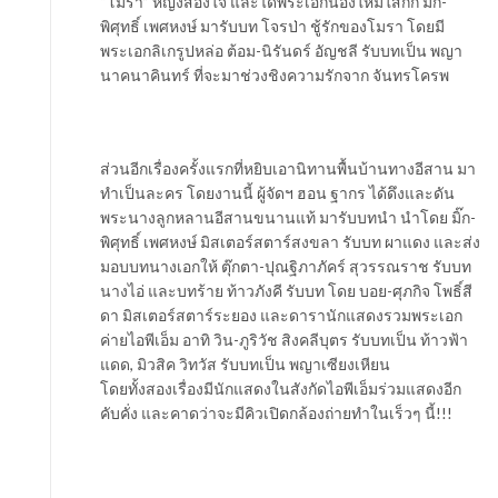
“โมรา” หญิงสองใจ และได้พระเอกน้องใหม่ใสกิ๊ก มิ๊ก-
พิศุทธิ์ เพศหงษ์ มารับบท โจรป่า ชู้รักของโมรา โดยมี
พระเอกลิเกรูปหล่อ ต้อม-นิรันดร์ อัญชลี รับบทเป็น พญา
นาคนาคินทร์ ที่จะมาช่วงชิงความรักจาก จันทรโครพ
ส่วนอีกเรื่องครั้งแรกที่หยิบเอานิทานพื้นบ้านทางอีสาน มา
ทำเป็นละคร โดยงานนี้ ผู้จัดฯ ฮอน ฐากร ได้ดึงและดัน
พระนางลูกหลานอีสานขนานแท้ มารับบทนำ นำโดย มิ๊ก-
พิศุทธิ์ เพศหงษ์ มิสเตอร์สตาร์สงขลา รับบท ผาแดง และส่ง
มอบบทนางเอกให้ ตุ๊กตา-ปุณฐิภาภัคร์ สุวรรณราช รับบท
นางไอ่ และบทร้าย ท้าวภังคี รับบท โดย บอย-ศุภกิจ โพธิ์สี
ดา มิสเตอร์สตาร์ระยอง และดารานักแสดงรวมพระเอก
ค่ายไอพีเอ็ม อาทิ วิน-ภูริวัช สิงคลีบุตร รับบทเป็น ท้าวฟ้า
แดด, มิวสิค วิทวัส รับบทเป็น พญาเซียงเหียน
โดยทั้งสองเรื่องมีนักแสดงในสังกัดไอพีเอ็มร่วมแสดงอีก
คับคั่ง และคาดว่าจะมีคิวเปิดกล้องถ่ายทำในเร็วๆ นี้!!!