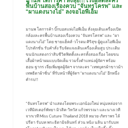
มานพ โตการค้า สั่งลุย!!! เร่งผลิตละคร
พื้นบ้านสองเรื่องควบ “จันทรโครพ” และ
“ผาแดงนางไอ่” ลงจอไอพีเอ็ม
มานพ โตการค้า บิ๊กบอสแห่งไอพีเอ็ม สั่งลุยเดินเครื่องเปิด
กล้องละครพื้นบ้านสองเรื่องควบ “จันทรโครพ” และ “ผา
แดงนางไอ่” โดย ชายแฮ็คส์-วโรดม ศิริสุข ผู้ดูแลไอพีเอ็ม
โปรดักชั่น รับคำสั่ง รีบจัดแจงเดินเครื่องเต็มสูบ ประเดิม
ขนนักแสดงกว่าสิบชีวิตฟิตติ้งละครทั้งสองเรื่อง โดยขน
เสื้อผ้าหน้าผมแบบจัดเต็ม รวมรั้งตำแหน่งผู้จัดฯ พร้อม
ฮอน-ฐากร เจี่ยเพิ่มพูลผู้จัดฯ จากละคร “เทพบุตรผ้าขาวม้า
เทพธิดาผ้าซิ่น” ที่รับหน้าที่ผู้จัดฯ “ผาแดงนางไอ่” อีกหนึ่ง
คำรบ!!
“จันทรโครพ” นำแสดงโดยพระเอกน้องใหม่ หนุ่มหล่อจาก
เวทีมิสเตอร์พัทยา มิวสิค-วิทวัส แก้วพรรณา และนางเวที
จากเวที Miss Cuture Thailand 2018 หมวย-ภัทราพร ไล้
ปรีดา รับบท พระธิดามิจลินทร์ ส่วน หนิง นลิน มารับบท