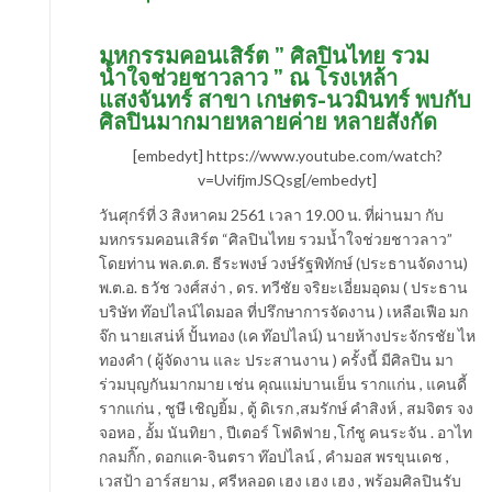
มหกรรมคอนเสิร์ต ” ศิลปินไทย รวม
น้ำใจช่วยชาวลาว ” ณ โรงเหล้า
แสงจันทร์ สาขา เกษตร-นวมินทร์ พบกับ
ศิลปินมากมายหลายค่าย หลายสังกัด
[embedyt] https://www.youtube.com/watch?
v=UvifjmJSQsg[/embedyt]
วันศุกร์ที่ 3 สิงหาคม 2561 เวลา 19.00 น. ที่ผ่านมา กับ
มหกรรมคอนเสิร์ต “ศิลปินไทย รวมน้ำใจช่วยชาวลาว”
โดยท่าน พล.ต.ต. ธีระพงษ์ วงษ์รัฐพิทักษ์ (ประธานจัดงาน)
พ.ต.อ. ธวัช วงศ์สง่า , ดร. ทวีชัย จริยะเอี่ยมอุดม ( ประธาน
บริษัท ท๊อปไลน์ไดมอล ที่ปรึกษาการจัดงาน ) เหลือเฟือ มก
จ๊ก นายเสน่ห์ ปั้นทอง (เค ท๊อปไลน์) นายห้างประจักรชัย ไห
ทองคำ ( ผู้จัดงาน และ ประสานงาน ) ครั้งนี้ มีศิลปิน มา
ร่วมบุญกันมากมาย เช่น คุณแม่บานเย็น รากแก่น , แคนดี้
รากแก่น , ชูษี เชิญยิ้ม , ตู้ ดิเรก ,สมรักษ์ คำสิงห์ , สมจิตร จง
จอหอ , อั้ม นันทิยา , ปีเตอร์ โฟดิฟาย ,โก๋ชู คนระจัน . อาไท
กลมกิ๊ก , ดอกแค-จินตรา ท๊อปไลน์ , คำมอส พรขุนเดช ,
เวสป้า อาร์สยาม , ศรีหลอด เฮง เฮง เฮง , พร้อมศิลปินรับ