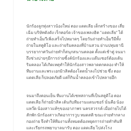
นักร้องลูกทุ่งสาวน้องใหม่ ตอง แดดเลีย เด็กสร้างของ เสี่ย
เฉิ่ม บริษัทดังดัง เร็กคอร์ด เจ้าของเพลงฮิต “แดดเลีย” ได้
ถ่ายทำเอ็มวีเพิ่งเสร็จไปหมาดๆ โดยวันถ่ายทำเอ็มวีมีทั้ง
ถ่ายในสตูดิโอ และถ่ายริมคลองที่บ้านสวน ย่านปทุมธานี
บรรยากาศวันถ่ายทำก็สนุกสนานตลอด ตั้งแต่เช้าตู่ จนมา
ถึงช่วงบ่ายๆมีการถ่ายซิ้งค์นักร้องและแด๊นเซอร์ต้องเต้น
ริมคลอง ได้เกิดเหตุทำให้นักร้องสาวพลาดตกคลอง ทำให้
ทีมงานและพระเอกมิวสิคต้องโดดน้ำลงไปช่วย ซึ่ง ตอง
แดดเลีย ก็ปลอดภัยดี แต่ก็กินน้ำคลองเข้าไปหลายอึก
จนมาถึงตอนเย็น ทีมงานได้เซทสถานที่เป็นสตูดิโอ ตอง
แดดเลีย ก็ถ่ายมิวสิค เต้นกับทีมงานแดนเซอร์ นั่นคือ น้อง
แหว๊ด น้องสาวแท้ๆของอาภาพร นครสวรรค์ เมื่อถ่ายไปได้
สักพัก นักร้องสาวเกิดอาการวูบ หมดสติ ขณะถ่ายทำกลาง
กองถ่าย จึงทำให้ทีมงานทั้งหมดต้องหยุดการถ่ายทำทันที
และเรียกรถพยาบาลมารับ ตอง แดดเลีย ไปส่งโรง