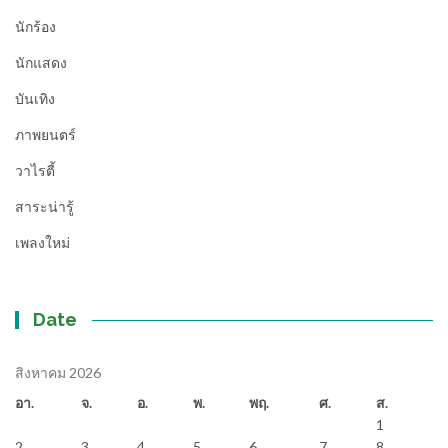
นักร้อง
นักแสดง
บันเทิง
ภาพยนตร์
วาไรตี้
สาระน่ารู้
เพลงใหม่
Date
สิงหาคม 2026
อา.
จ.
อ.
พ.
พฤ.
ศ.
ส.
1
2
3
4
5
6
7
8