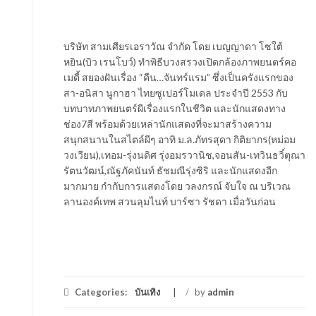
บริษัท สามเศียรเอราวัณ จำกัด โดย เบญญาดา โซใต้
หยิน(บิว เรนโบว์) ทำพิธีบวงสรวงเปิดกล้องภาพยนตร์คอ
เมดี้ สยองฝันเรื่อง “คืน…จันทร์แรม” ซึ่งเป็นครังแรกของ
สา-อนิสา นูกาฮา ไทยซูเปอร์โมเดล ประจำปี 2553 กับ
บทบาทภาพยนตร์ผีเรื่องแรกในชีวิต และนักแสดงทาง
ช่อง7สี พร้อมด้วยเหล่านักแสดงที่จะมาสร้างความ
สนุกสนานในสไตล์ผีๆ อาทิ ม.ล.ภัทรสุดา กิติยากร(หม่อม
วงเวียน),เทอม-รุ่งนดิศ รุ่งอมรวานิช,จอนสัน-เทวินธวิ์ตุณา
รัตนวัฒน์,ณัฐภัคนันท์ ธัชมณีรุ่งซิริ และนักแสดงอีก
มากมาย กำกับการแสดงโดย วลงกรณ์ จับใจ ณ บริเวณ
ลานองค์เทพ สวนลุมไนท์ บาร์ซา รัชดา เมื่อวันก่อน
Categories:
บันเทิง
/
by
admin