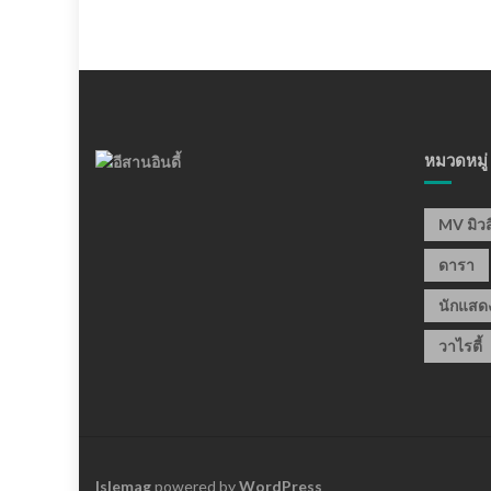
หมวดหมู่
MV มิวส
ดารา
นักแสด
วาไรตี้
Islemag
powered by
WordPress