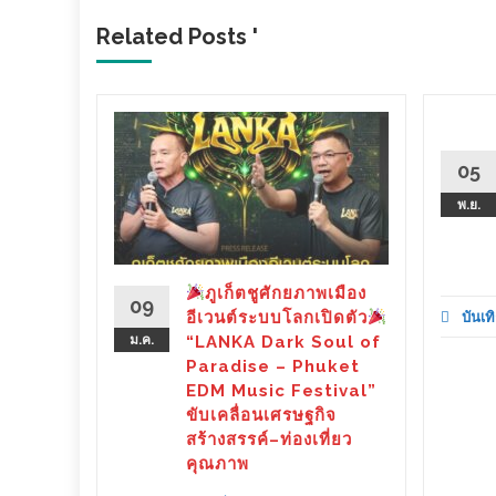
Related Posts '
วหนัง
05
มา (ชม
พ.ย.
ce” เปิด
องหมา ...
ภูเก็ตชูศักยภาพเมือง
09
อีเวนต์ระบบโลกเปิดตัว
บันเทิ
d More
ม.ค.
“LANKA Dark Soul of
Paradise – Phuket
EDM Music Festival”
ขับเคลื่อนเศรษฐกิจ
สร้างสรรค์–ท่องเที่ยว
คุณภาพ