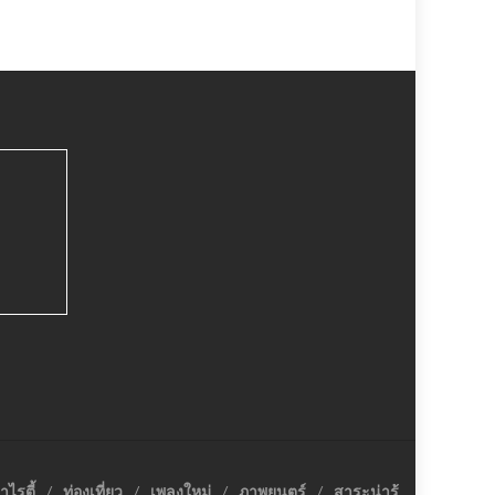
าไรตี้
ท่องเที่ยว
เพลงใหม่
ภาพยนตร์
สาระน่ารู้