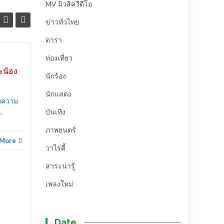
MV มิวสิควีดีโอ
ข่าวทั่วไทย
ดารา
ท่องเที่ยว
สถาบันดนตรี เมโลดี้พลัส
25
12
น้อง
School of dance and
นักร้อง
”
ต.ค.
Music จัดงาน “
ก.ย.
นักแสดง
MelodyPlus Battle
ับความ
2020 ” (ชมคลิป)
.
บันเทิง
สถาบันดนตรี เมโลดี้พลัส
ภาพยนตร์
School of dance and Music
 More
บันเทิง
,
จัดงาน “ MelodyPlus Battle
วาไรตี้
2020...
สาระน่ารู้
บันเทิง
Read More
เพลงใหม่
Date