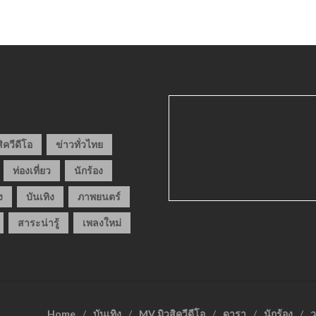
ิควีดีโอ
ข่าวทั่วไทย
ท่องเที่ยว
นักร้อง
ง
บันเทิง
ภาพยนตร์
สาระน่ารู้
เพลงใหม่
Home
บันเทิง
MV มิวสิควีดีโอ
ดารา
นักร้อง
ว