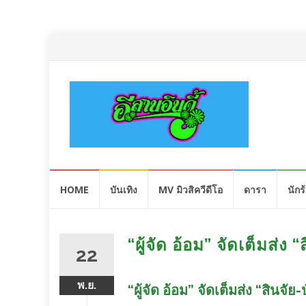
Skip
HOME
บันเทิง
MV มิวสิควีดีโอ
ดารา
นักร
to
content
“ผู้จัด อ้อม” จัดเต็มส่
22
พ.ย.
“ผู้จัด อ้อม” จัดเต็มส่ง “สินจ