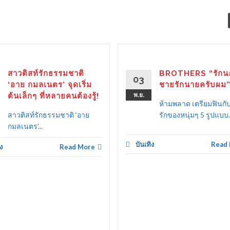
สาวติสท์รักธรรมชาติ
BROTHERS “รักนะ
03
‘อาย กมลเนตร’ จุดเริ่ม
ชายรักนายครับผม
ต้นเล็กๆ ที่หลายคนต้องรู้!
พ.ย.
ห้ามพลาด เตรียมฟินก
สาวติสท์รักธรรมชาติ ‘อาย
รักของหนุ่มๆ 5 รูปแบบ..
กมลเนตร’...
บันเทิง
Read
ง
Read More