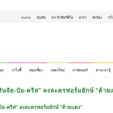
Skip
Home
บันเทิง
MV มิวสิควีดีโอ
ดารา
นักร้อง
วาไร
to
content
้อง
วาไรตี้
ท่องเที่ยว
เพลงใหม่
ภาพยนตร์
สาระน่ารู้
ง “สินจัย-ป๋อ-คริส” ลงละครฟอร์มยักษ์ “ด้า
ัย-ป๋อ-คริส” ลงละครฟอร์มยักษ์ “ด้ายแดง”