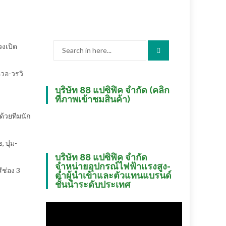
Search
วงเปิด
for:
วอ-วรวิ
บริษัท 88 แปซิฟิค จำกัด (คลิก
ที่ภาพเข้าชมสินค้า)
มด้วยทีมนัก
 บุ๋ม-
บริษัท 88 แปซิฟิค จำกัด
จำหน่ายอุปกรณ์ไฟฟ้าแรงสูง-
ีช่อง 3
ต่ำผู้นำเข้าและตัวแทนแบรนด์
ชั้นนำระดับประเทศ