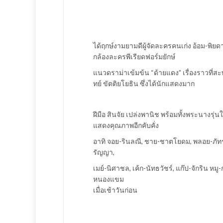
ได้ฤกษ์งามยามดีผู้จัดละครคนเก่ง อ้อม-พิยดา
กล้องละครพีเรียดฟอร์มยักษ์
แนวดราม่าเข้มข้น “ด้ายแดง” เรื่องราวท
ทย์ ขัตติยโยธิน ซึ่งได้นักแสดงมาก
ฝีมือ สินจัย เปล่งพานิช พร้อมทั้งพระนางรุ่นให
แสดงคุณภาพอีกคับคั่ง
อาทิ จอย-รินลณี, ชาย-ชาตโยดม, พลอย-ภัทราก
รัญญา,
เมย์-นิศาชล, เค้ก-นัทธวัชร์, แก๊ป-จักริน หม
หนองแขม
เมื่อเช้าวันก่อน