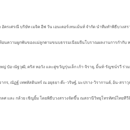
 อัครเศรณี บริษัท เมจิค อีฟ วัน เอนเตอร์เทนเม้นท์ จำกัด นำทีมทำพิธีบวงสร
ี่สะท้อนความผูกพันของแม่ลูกตามขนบธรรมเนียมจีนโบราณผลงานการกำกับ ห
ญ่ ป๋อ-ณัฐวุฒิ, คริส หอวัง และคู่ขวัญรุ่นเล็ก เก้า-จิรายุ, มิ้นท์-รัญชน์รวี ร่ว
ร, ณัฏฐ์ เทพหัสดินทร์ ณ อยุธยา ต๊ะ-วริษฐ์, มะปราง-วิรากานต์, อ้น-สราวุธ,
ู-กลศ และ กล้วย เชิญยิ้ม โดยพิธีบวงสรวงจัดขึ้น ณสถานีวิทยุโทรทัศน์ไทยทีวีส