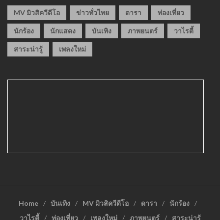
MV มิวสิควีดีโอ
ข่าวทั่วไทย
ดารา
ท่องเที่ยว
นักร้อง
นักแสดง
บันเทิง
ภาพยนตร์
วาไรตี้
สาระน่ารู้
เพลงใหม่
Home
บันเทิง
MV มิวสิควีดีโอ
ดารา
นักร้อง
วาไรตี้
ท่องเที่ยว
เพลงใหม่
ภาพยนตร์
สาระน่ารู้