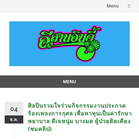
Menu
Skip
to
content
MENU
Skip
to
content
ศิลปินรวมใจร่วมกิจกรรมงานประกวด
04
ร้องเพลงการกุศล เพื่อหาทุนเป็นค่ารักษา
ธ.ค.
พยาบาล ดีเจหนุุ่ม บางมด ผู้ป่วยติดเตียง
(ชมคลิป)