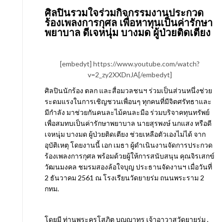
ศิลปินรวมใจร่วมกิจกรรมงานประกวด
ร้องเพลงการกุศล เพื่อหาทุนเป็นค่ารักษา
พยาบาล ดีเจหนุุ่ม บางมด ผู้ป่วยติดเตียง
[embedyt] https://www.youtube.com/watch?
v=2_zy2XXDnJA[/embedyt]
ศิลปินนักร้อง ตลก และสื่อมวลชนฯ ร่วมเป็นส่วนหนึ่งช่วย
ระดมแรงในการเชิญชวนเพื่อนๆ ทุกคนที่มีจิตศรัทธาและ
มีกำลัง มาช่วยกันคนละไม้คนละมือ ร่วมบริจาคทุนทรัพย์
เพื่อสมทบเป็นค่ารักษาพยาบาล นายสุรพงษ์ นกแสง หรือดี
เจหนุุ่ม บางมด ผู้ป่วยติดเตียง ช่วยเหลือตัวเองไม่ได้ จาก
อุบัติเหตุ โดยงานนี้ เอก เมธา ผู้ดำเนินงานจัดการประกวด
ร้องเพลงการกุศล พร้อมด้วยผู้ให้การสนับสนุน คุณจิรเสกข์
วัฒนมงคล ชมรมสองล้อใจบุญ ประธานจัดงานฯ เมื่อวันที่
2 ธันวาคม 2561 ณ โรงเรียนวัดยายร่ม ถนนพระราม 2
กทม.
โดยมี ท่านพระครูโสภิต บุญญาทร เจ้าอาวาสวัดยายร่ม ,