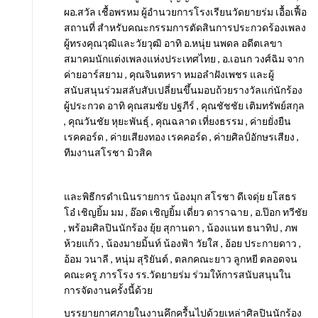
ผอ.สวัล เชื้อพรหม ผู้อำนวยการโรงเรียนวัดยายร่ม เอื้อเฟื้อ
สถานที่ สำหรับคณะกรรมการตัดสินการประกวดร้องเพลง
ผู้ทรงคุณวุฒิและวัยวุฒิ อาทิ อ.หนุ่ย นพดล อดีตเลขา
สมาคมนักแต่งเพลงแห่งประเทศไทย , อ.เอนก วงศ์ฉิม จาก
ค่ายอาร์สยาม , คุณจินตหรา หมอลำฝังเพชร และผู้
สนับสนุนร่วมสลับสับเปลี่ยนขึ้นมอบถ้วยรางวัลแก่นักร้อง
ผู้ประกวด อาทิ คุณสมชัย ปฐภีร์ , คุณชัชชัย เติมทรัพย์สกุล
, คุณวันชัย หุยะพันธ์ุ , คุณฉลาด เที่ยงธรรม , ค่ายยั่งยืน
เรคคอร์ด , ค่ายเสียงทอง เรคคอร์ด , ค่ายศิลป์อักษรเสียง ,
ทีมงานสโรชา มิวสิค
และพิธีกรดำเนินรายการ น้องมุก สโรชา ดีเจดุ่ย ยโสธร
โอ๋ เชิญยิ้ม มม , อ๊อด เชิญยิ้ม เดี่ยว ดาราฉาย , อ.ป๊อก ทวีชัย
, พร้อมศิลปินนักร้อง ยุ้ย สุกานดา , น้องแนท ธนาทิป , ภพ
ห้วยแก้ว , น้องมายมิ้นท์ น้องฟ้า วัยใส , อ้อย ประกายดาว ,
อ้อม วนาลี , หนุ่ม สุริยันต์ , ตลกคณะยาว ลูกหยี ตลอดจน
คณะครู ภารโรง รร.วัดยายร่ม ร่วมให้การสนับสนุนใน
การจัดงานครั้งนี้ด้วย
บรรยายกาศภายในงานคึกครื้นไปด้วยเหล่าศิลปินนักร้อง