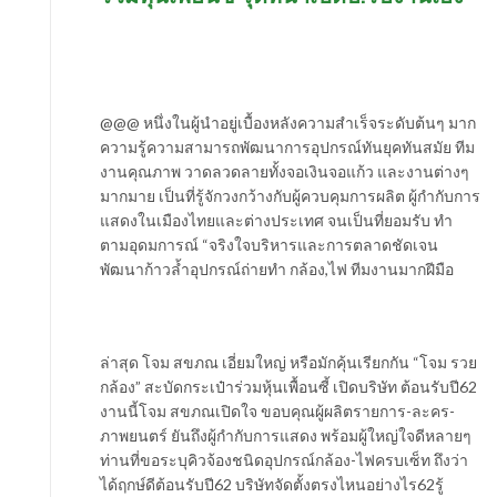
@@@ หนึ่งในผู้นำอยู่เบื้องหลังความสำเร็จระดับต้นๆ มาก
ความรู้ความสามารถพัฒนาการอุปกรณ์ทันยุคทันสมัย ทีม
งานคุณภาพ วาดลวดลายทั้งจอเงินจอแก้ว และงานต่างๆ
มากมาย เป็นที่รู้จักวงกว้างกับผู้ควบคุมการผลิต ผู้กำกับการ
แสดงในเมืองไทยและต่างประเทศ จนเป็นที่ยอมรับ ทำ
ตามอุดมการณ์ “จริงใจบริหารและการตลาดชัดเจน
พัฒนาก้าวล้ำอุปกรณ์ถ่ายทำ กล้อง,ไฟ ทีมงานมากฝีมือ
ล่าสุด โจม สขภณ เอี่ยมใหญ่ หรือมักคุ้นเรียกกัน “โจม รวย
กล้อง” สะบัดกระเป๋าร่วมหุ้นเพื้อนซี้ เปิดบริษัท ต้อนรับปี62
งานนี้โจม สขภณเปิดใจ ขอบคุณผู้ผลิตรายการ-ละคร-
ภาพยนตร์ ยันถึงผู้กำกับการแสดง พร้อมผู้ใหญ่ใจดีหลายๆ
ท่านที่ขอระบุคิวจ้องชนิดอุปกรณ์กล้อง-ไฟครบเซ็ท ถึงว่า
ได้ฤกษ์ดีต้อนรับปี62 บริษัทจัดตั้งตรงไหนอย่างไร62รู้